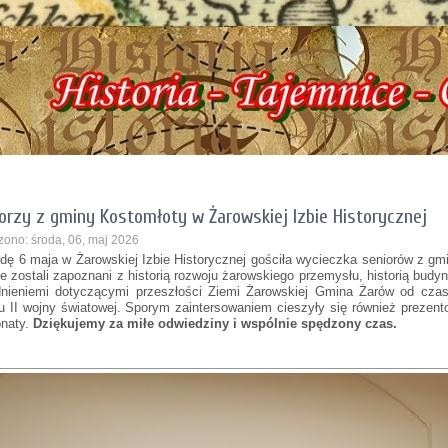
ryczna, ul. Dworcowa 3 !!! e-mail: izbazarow@wp.pl, tel. 537-481-116 !!! Histor
orzy z gminy Kostomłoty w Żarowskiej Izbie Historycznej
zono: środa, 06, maj 2026
dę 6 maja w Żarowskiej Izbie Historycznej gościła wycieczka seniorów z g
e zostali zapoznani z historią rozwoju żarowskiego przemysłu, historią bud
nieniemi dotyczącymi przeszłości Ziemi Żarowskiej Gmina Żarów od cza
u II wojny światowej. Sporym zaintersowaniem cieszyły się również prezent
naty.
Dziękujemy za miłe odwiedziny i wspólnie spędzony czas.