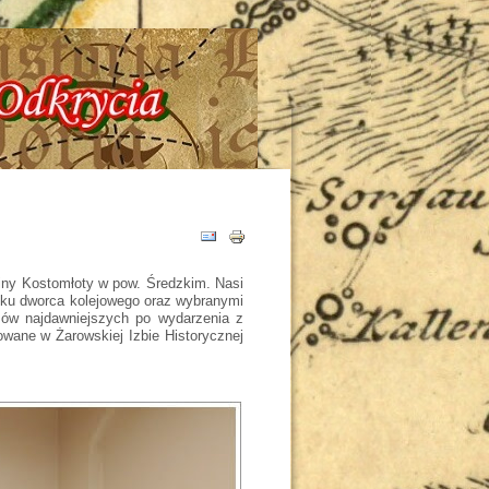
ia - Tajemnice - Odkrycia !!!
miny Kostomłoty w pow. Średzkim. Nasi
ynku dworca kolejowego oraz wybranymi
sów najdawniejszych po wydarzenia z
owane w Żarowskiej Izbie Historycznej