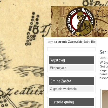
Witamy na stronie Żarowskiej Izby Historycznej !!! Żarowska Izba Histo
Seni
Utwor
Wystawy
W śro
Gości
Ekspozycja
zagad
okres
ekspo
Gmina Żarów
O gminie w skrócie
Historia gminy