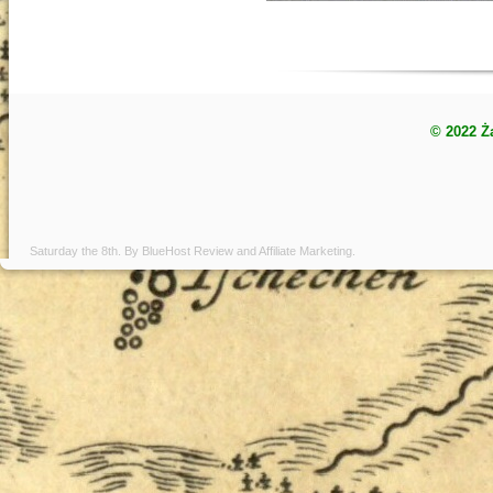
© 2022 Ż
Saturday the 8th. By
BlueHost Review
and
Affiliate Marketing
.