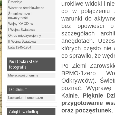
Pradzieje
urokliwe widoki i n
Wczesne średniowiecze
co w połączeniu 
Średniowiecze i
warunki do aktywne
nowożytność
Wojny XV-XIX w.
bez opowieści o 
I Wojna Światowa
szczegółach arch
Okres międzywojenny
anegdotach. Uczes
II Wojna Światowa
których często nie
Lata 1945-1954
co sprawiło, że węd
Pocztówki i stare
Po Ziemi Żarowskie
fotografie
BPMO-1zero Wro
Miejscowości gminy
Odkrywców). Świet
poznać. Wyprawę 
Lapidarium
Kalnie.
Pięknie Dz
Lapidarium i cmentarze
przygotowanie wsz
oraz poczęstunek.
Zabytki w okolicy