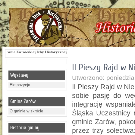
y Historycznej !!! Żarowska Izba Historyczna, ul. Dworcowa 3 !!! e-mail: izbaza
II Pieszy Rajd w N
Wystawy
Utworzono: poniedzia
Ekspozycja
II Pieszy Rajd w Nie
sobie pasję do węd
Gmina Żarów
integrację wspaniał
O gminie w skrócie
Śląska Uczestnicy 
gminie Żarów, poko
Historia gminy
przez trzy sołectwa