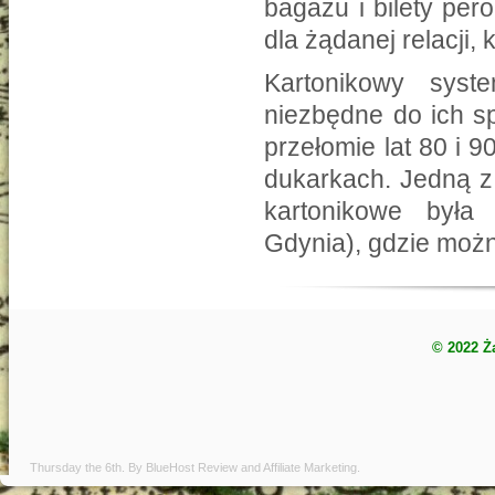
bagażu i bilety per
dla żądanej relacji, 
Kartonikowy sys
niezbędne do ich s
przełomie lat 80 i 9
dukarkach. Jedną z 
kartonikowe była
Gdynia), gdzie możn
© 2022 Ż
Thursday the 6th. By
BlueHost Review
and
Affiliate Marketing
.