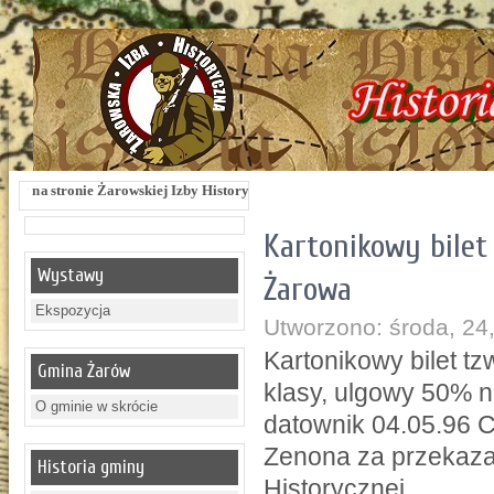
rowskiej Izby Historycznej !!! Żarowska Izba Historyczna, ul. Dworcowa 3 !!! e
Kartonikowy bile
Wystawy
Żarowa
Ekspozycja
Utworzono: środa, 24
Kartonikowy bilet 
Gmina Żarów
klasy, ulgowy 50% 
O gminie w skrócie
datownik 04.05.96 
Zenona za przekazan
Historia gminy
Historycznej.