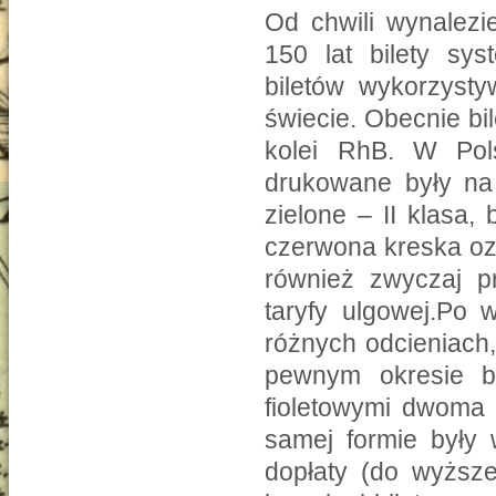
Od chwili wynalezi
150 lat bilety s
biletów wykorzyst
świecie. Obecnie bi
kolei RhB. W Pols
drukowane były na 
zielone – II klasa,
czerwona kreska ozn
również zwyczaj p
taryfy ulgowej.Po 
różnych odcieniach,
pewnym okresie bi
fioletowymi dwoma
samej formie były 
dopłaty (do wyższe