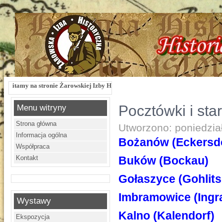
na stronie Żarowskiej Izby Historycznej !!! Żarowska Izba Historyczna, ul. Dwo
Pocztówki i star
Menu witryny
Strona główna
Utworzono: poniedzia
Informacja ogólna
Bożanów (Eckersdo
Współpraca
Kontakt
Buków (Bockau)
Gołaszyce (Gohlits
Imbramowice (Ingr
Wystawy
Kalno (Kalendorf)
Ekspozycja