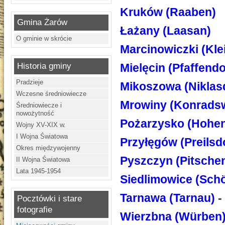
Kruków (Raaben)
Gmina Żarów
Łażany (Laasan)
O gminie w skrócie
Marcinowiczki (Kle
Historia gminy
Mielęcin (Pfaffendo
Pradzieje
Mikoszowa (Niklas
Wczesne średniowiecze
Mrowiny (Konrads
Średniowiecze i
nowożytność
Pożarzysko (Hohen
Wojny XV-XIX w.
I Wojna Światowa
Przyłę
gów
(Preilsd
Okres międzywojenny
Pyszczyn (Pitsche
II Wojna Światowa
Lata 1945-1954
Siedlimowice (Schö
Tarnawa (Tarnau)
-
Pocztówki i stare
fotografie
Wierzbna (Würben