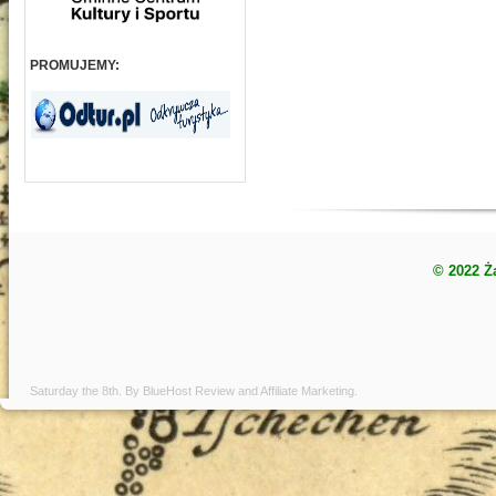
PROMUJEMY:
© 2022 Ż
Saturday the 8th. By
BlueHost Review
and
Affiliate Marketing
.