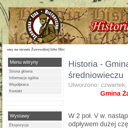
nie Żarowskiej Izby Historycznej !!! Żarowska Izba Historyczna, ul. Dworcowa 3 
Historia - Gmi
Menu witryny
Strona główna
średniowieczu
Informacja ogólna
Utworzono: czwartek,
Współpraca
Kontakt
Gmina Ż
W 2 poł. V w. nastąp
Wystawy
odpływem dużej cz
Ekspozycja