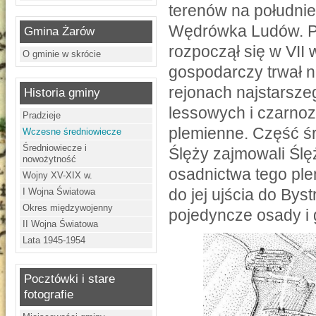
terenów na południe
Wędrówka Ludów. P
Gmina Żarów
rozpoczął się w VII
O gminie w skrócie
gospodarczy trwał 
rejonach najstarsze
Historia gminy
lessowych i czarno
Pradzieje
plemienne. Część ś
Wczesne średniowiecze
Średniowiecze i
Ślęży zajmowali Ślę
nowożytność
osadnictwa tego pl
Wojny XV-XIX w.
do jej ujścia do Bys
I Wojna Światowa
Okres międzywojenny
pojedyncze osady i 
II Wojna Światowa
Lata 1945-1954
Pocztówki i stare
fotografie