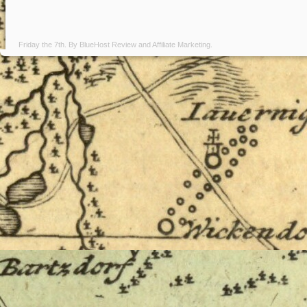
Friday the 7th. By
BlueHost Review
and
Affiliate Marketing
.