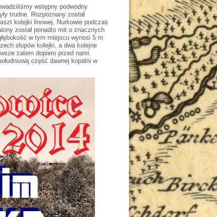
rowadziliśmy wstępny podwodny
były trudne. Rozpoznany został
aszt kolejki linowej. Nurkowie podczas
balony został ponadto mit o znacznych
 głębokość w tym miejscu wynosi 5 m
zech słupów kolejki, a dwa kolejne
awsze zatem dopiero przed nami.
ołudniową część dawnej kopalni w