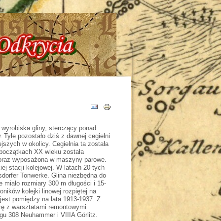
 - Tajemnice - Odkrycia !!!
 wyrobiska gliny, sterczący ponad
 Tyle pozostało dziś z dawnej cegielni
szych w okolicy. Cegielnia ta została
 początkach XX wieku została
 oraz wyposażona w maszyny parowe.
ej stacji kolejowej. W latach 20-tych
sdorfer Tonwerke. Glina niezbędna do
e miało rozmiary 300 m długości i 15-
ików kolejki linowej rozpiętej na
jest pomiędzy na lata 1913-1937. Z
azę z warsztatami remontowymi
lagu 308 Neuhammer i VIIIA Görlitz.