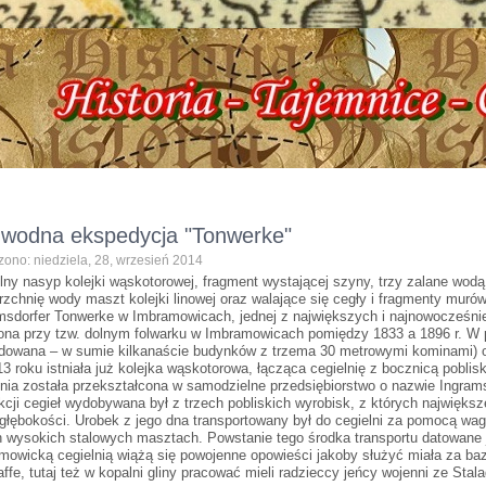
zna, ul. Dworcowa 3 !!! e-mail: izbazarow@wp.pl, tel. 537-481-116 !!! Historia
wodna ekspedycja "Tonwerke"
ono: niedziela, 28, wrzesień 2014
lny nasyp kolejki wąskotorowej, fragment wystającej szyny, trzy zalane wodą
rzchnię wody maszt kolejki linowej oraz walające się cegły i fragmenty murów.
msdorfer Tonwerke w Imbramowicach, jednej z największych i najnowocześniej
ona przy tzw. dolnym folwarku w Imbramowicach pomiędzy 1833 a 1896 r. W
dowana – w sumie kilkanaście budynków z trzema 30 metrowymi kominami)
3 roku istniała już kolejka wąskotorowa, łącząca cegielnię z bocznicą pobliski
lnia została przekształcona w samodzielne przedsiębiorstwo o nazwie Ingram
kcji cegieł wydobywana był z trzech pobliskich wyrobisk, z których największ
głębokości. Urobek z jego dna transportowany był do cegielni za pomocą wagon
h wysokich stalowych masztach. Powstanie tego środka transportu datowane 
mowicką cegielnią wiążą się powojenne opowieści jakoby służyć miała za b
affe, tutaj też w kopalni gliny pracować mieli radzieccy jeńcy wojenni ze Sta