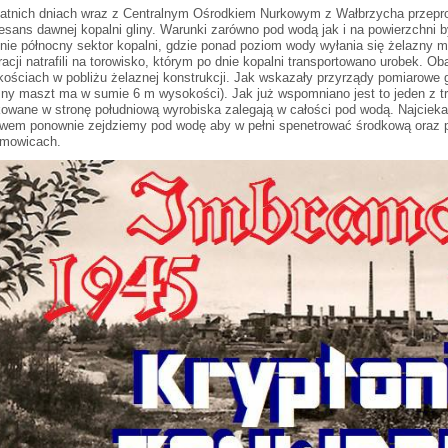
atnich dniach wraz z Centralnym Ośrodkiem Nurkowym z Wałbrzycha przep
esans dawnej kopalni gliny. Warunki zarówno pod wodą jak i na powierzchni 
nie północny sektor kopalni, gdzie ponad poziom wody wyłania się żelazny m
racji natrafili na torowisko, którym po dnie kopalni transportowano urobek. O
kościach w pobliżu żelaznej konstrukcji. Jak wskazały przyrządy pomiarowe
zny maszt ma w sumie 6 m wysokości). Jak już wspomniano jest to jeden z tr
kowane w stronę południową wyrobiska zalegają w całości pod wodą. Najciek
wem ponownie zejdziemy pod wodę aby w pełni spenetrować środkową oraz p
mowicach.