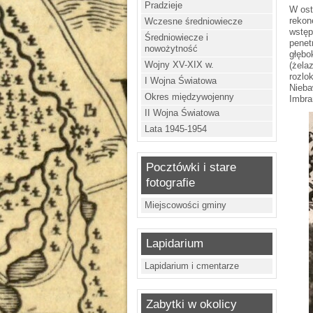
Pradzieje
W ost
rekon
Wczesne średniowiecze
wstęp
Średniowiecze i
penet
nowożytność
głębo
Wojny XV-XIX w.
(żela
rozlo
I Wojna Światowa
Nieba
Okres międzywojenny
Imbra
II Wojna Światowa
Lata 1945-1954
Pocztówki i stare
fotografie
Miejscowości gminy
Lapidarium
Lapidarium i cmentarze
Zabytki w okolicy