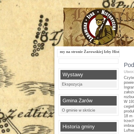
Witamy na stronie Żarowskiej Izby Historycznej !!! Żarowska Izba Historyc
Pod
Utworz
Wystawy
Czyte
powie
Ekspozycja
Ingra
założ
rozbu
Gmina Żarów
W 191
cegie
O gminie w skrócie
produ
18 m 
trzec
imbra
Historia gminy
Luftw