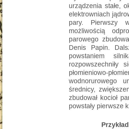
urządzenia stałe, 
elektrowniach jądro
pary. Pierwszy w
możliwością odpr
parowego zbudował
Denis Papin. Dal
powstaniem sil
rozpowszechniły s
płomieniowo-płomi
wodnorurowego um
średnicy, zwiększe
zbudował kocioł pa
powstały pierwsze k
Przykład