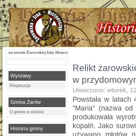
rowskiej Izby Historycznej !!! Żarowska Izba Historyczna, ul. Dworcowa 3 !!! e-
Relikt żarowsk
Wystawy
w przydomowy
Ekspozycja
Utworzono: wtorek, 1
Powstała w latach 
Gmina Żarów
"Maria" (nazwa od 
O gminie w skrócie
produkowała wyroby
kopalń. Jako surow
Historia gminy
używano młotów n