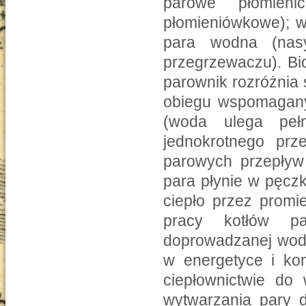
parowe płomieni
płomieniówkowe); w
para wodna (na
przegrzewaczu). B
parownik rozróżnia 
obiegu wspomagany
(woda ulega peł
jednokrotnego prz
parowych przepływ
para płynie w pęcz
ciepło przez promi
pracy kotłów p
doprowadzanej wody
w energetyce i ko
ciepłownictwie do
wytwarzania pary 