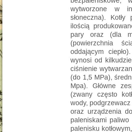
bezpaleniskowe, 
wytworzone w in
słoneczna). Kotły 
ilością produkowan
pary oraz (dla m
(powierzchnia ś
oddającym ciepło)
wynosi od kilkudzie
ciśnienie wytwarzan
(do 1,5 MPa), śred
Mpa). Główne zesp
(zwany często kot
wody, podgrzewacz p
oraz urządzenia d
paleniskami paliwo 
palenisku kotłowym,