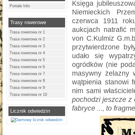
Księga jubileuszow
Portale Info
Niemieckich Prz
czerwca 1911 rok
Trasy rowerowe
aukcjach natrafić
Trasa rowerowa nr 1
von C.Kulmiz G.m.b
Trasa rowerowa nr 2
przytwierdzone by
Trasa rowerowa nr 3
Trasa rowerowa nr 4
udało się wypatr
Trasa rowerowa nr 5
ogródków (nie poda
Trasa rowerowa nr 6
masywny żelazny w
Trasa rowerowa nr 7
wątpienia stanowi 
Trasa rowerowa nr 8
Trasa rowerowa nr 9
nim sami właścicie
Trasa rowerowa nr 10
pochodzi jeszcze z
fabryce ..., to frag
Licznik odwiedzin