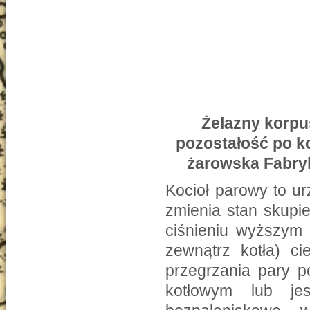
Żelazny korpu
pozostałość po k
żarowska Fabryk
Kocioł parowy to u
zmienia stan skupie
ciśnieniu wyższym 
zewnątrz kotła) ci
przegrzania pary p
kotłowym lub je