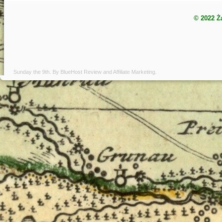
© 2022 Ż
Sunday the 9th. By
BlueHost Review
and
Affiliate Marketing
.