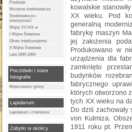
Pradzieje
kowalskie stanowił
Wczesne średniowiecze
XX wieku. Pod ko
Średniowiecze i
nowożytność
generalną moderniz
Wojny XV-XIX w.
fabrykę maszyn Mas
I Wojna Światowa
jej założenia pod
Okres międzywojenny
II Wojna Światowa
Produkowano w nie
Lata 1945-1954
urządzenia dla fa
zamknięto przesta
Pocztówki i stare
budynków rozebra
fotografie
fabrycznego uprawi
Miejscowości gminy
których otworzono 
tych XX wieku na d
Lapidarium
Do dziś zachowały s
Lapidarium i cmentarze
von Kulmiza. Obsze
1911 roku pt. Prze
Zabytki w okolicy