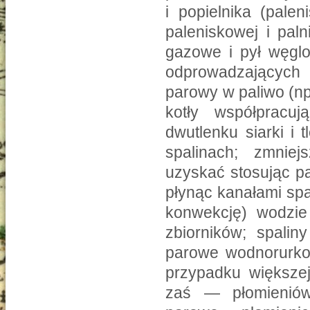
i popielnika (pale
paleniskowej i pal
gazowe i pył węglo
odprowadzających 
parowy w paliwo (np
kotły współpracuj
dwutlenku siarki i
spalinach; zmnie
uzyskać stosując pal
płynąc kanałami spa
konwekcję) wodzie 
zbiorników; spalin
parowe wodnorurkow
przypadku większej
zaś — płomieniów