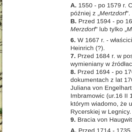
A.
1550 - po 1579 r. 
później z „
Mertzdorf
”.
B.
Przed 1594 - po 16
Merzdorf
” lub tylko „
M
6.
W 1667 r. - właści
Heinrich (?).
7.
Przed 1684 r. w po
wymieniany w źródłac
8.
Przed 1694 - po 17
dokumentach z lat 170
Juliana von Engelhart
Imbramowic (ur.16 II 
którym wiadomo, że ur
Rycerskiej w Legnicy.
9.
Bracia von Haugwit
A.
Przed 1714 - 1735 r