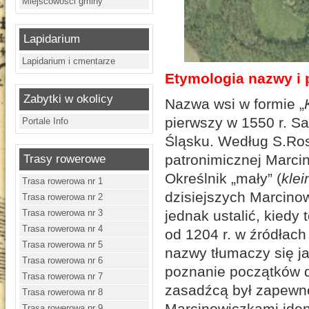
Miejscowości gminy
Lapidarium
Lapidarium i cmentarze
Etymologia nazwy i 
Zabytki w okolicy
Nazwa wsi w formie „
pierwszy w 1550 r. S
Portale Info
Śląsku. Według S.Ro
patronimicznej Marci
Trasy rowerowe
Określnik „mały” (
klei
Trasa rowerowa nr 1
dzisiejszych Marcino
Trasa rowerowa nr 2
jednak ustalić, kiedy 
Trasa rowerowa nr 3
Trasa rowerowa nr 4
od 1204 r. w źródłach
Trasa rowerowa nr 5
nazwy tłumaczy się j
Trasa rowerowa nr 6
poznanie początków d
Trasa rowerowa nr 7
zasadźcą był zapewne 
Trasa rowerowa nr 8
Marcinowiczkami iden
Trasa rowerowa nr 9