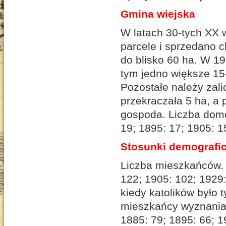
Gmina wiejska
W latach 30-tych XX w
parcele i sprzedano c
do blisko 60 ha. W 1
tym jedno większe 15
Pozostałe należy zali
przekraczała 5 ha, a 
gospoda. Liczba domó
19; 1895: 17; 1905: 1
Stosunki demografi
Liczba mieszkańców. 
122; 1905: 102; 1929:
kiedy katolików było 
mieszkańcy wyznania 
1885: 79; 1895: 66; 