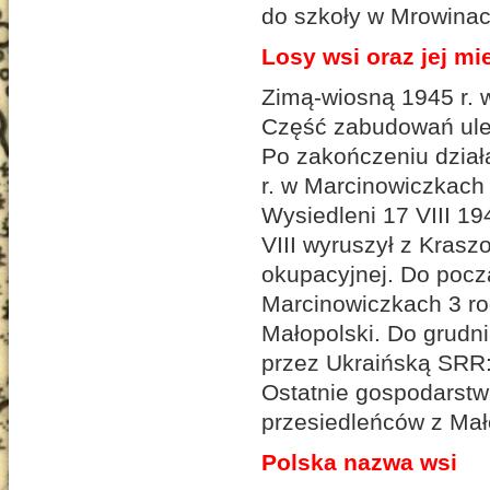
do szkoły w Mrowinac
Losy wsi oraz jej m
Zimą-wiosną 1945 r. w
Część zabudowań uleg
Po zakończeniu działa
r. w Marcinowiczkach
Wysiedleni 17 VIII 194
VIII wyruszył z Kraszo
okupacyjnej. Do począ
Marcinowiczkach 3 rod
Małopolski. Do grudni
przez Ukraińską SRR:
Ostatnie gospodarstw
przesiedleńców z Mał
Polska nazwa wsi