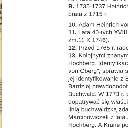
B.
1735-1737 Heinrich
brata z 1715 r.
10.
Adam Heinrich vo
11.
Lata 40-tych XVIII
zm.11 X 1746).
12.
Przed 1765 r. rad
13.
Kolejnymi znanymi
Hochberg. Identyfika
von Oberg”, sprawia 
jej identyfikowanie z
Bardziej prawdopodob
Buchwald. W 1773 r. 
dopatrywać się właści
linią buchwaldzką zda
Marcinowiczek z lata 
Hochberg. A.Krane poda