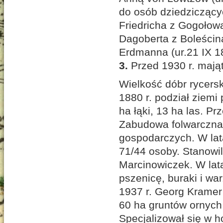
do osób dziedziczący
Friedricha z Gogołowa
Dagoberta z Boleścina
Erdmanna (ur.21 IX 1
3.
Przed 1930 r. mają
Wielkość dóbr rycers
1880 r. podział ziemi
ha łąki, 13 ha las. P
Zabudowa folwarczna 
gospodarczych. W lat
71/44 osoby. Stanowi
Marcinowiczek. W lat
pszenicę, buraki i w
1937 r. Georg Kramer
60 ha gruntów ornych 
Specjalizował się w ho