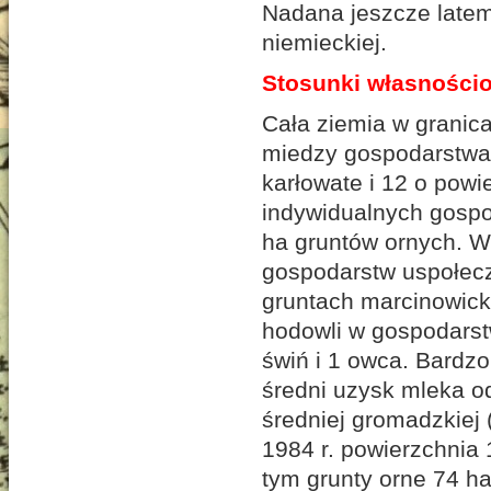
Nadana jeszcze latem
niemieckiej.
Stosunki własnościo
Cała ziemia w granic
miedzy gospodarstwa 
karłowate i 12 o powi
indywidualnych gospo
ha gruntów ornych. W
gospodarstw uspołec
gruntach marcinowicki
hodowli w gospodarst
świń i 1 owca. Bardzo
średni uzysk mleka od
średniej gromadzkiej 
1984 r. powierzchnia
tym grunty orne 74 h