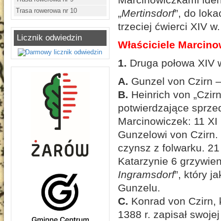
Trasa rowerowa nr 10
„
Mertinsdorf
”, do lok
trzeciej ćwierci XIV w.
Licznik odwiedzin
Właściciele Marcino
1.
Druga połowa XIV w
A.
Gunzel von Czirn 
B.
Heinrich von „Czir
potwierdzające sprze
Marcinowiczek: 11 XI 
Gunzelowi von Czirn
czynsz z folwarku. 21
Katarzynie 6 grzywie
Ingramsdorf
”, który 
Gunzelu.
C.
Konrad von Czirn,
1388 r. zapisał swoje