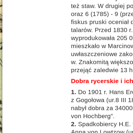
też staw. W drugiej p
oraz 6 (1785) - 9 (pr
fiskus pruski ocenia
talarów. Przed 1830 r.
wyprodukowała 205 00
mieszkało w Marcinow
uwłaszczeniowe zako
w. Znakomitą większo
przejąć zaledwie 13 h
Dobra rycerskie i ic
1.
Do 1901 r. Hans E
z Gogołowa (ur.8 III 
nabył dobra za 34000
von Hochberg”.
2.
Spadkobiercy H.E.
Anną von Lowtzow (ur.