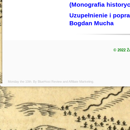
(Monografia histor
Uzupełnienie i popr
Bogdan Mucha
© 2022 Ż
Monday the 10th. By
BlueHost Review
and
Affiliate Marketing
.