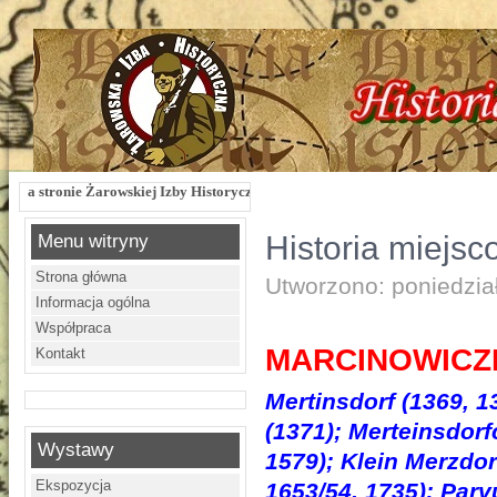
kiej Izby Historycznej !!! Żarowska Izba Historyczna, ul. Dworcowa 3 !!! e-mail
Historia miejsc
Menu witryny
Strona główna
Utworzono: poniedzia
Informacja ogólna
Współpraca
MARCINOWICZK
Kontakt
Mertinsdorf (1369, 1
(1371); Merteinsdorf
Wystawy
1579); Klein Merzdor
Ekspozycja
1653/54, 1735); Par