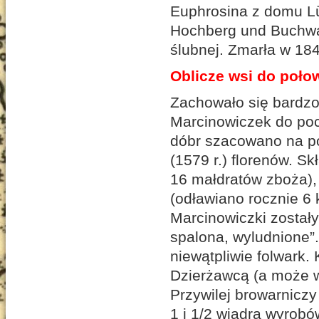
Euphrosina z domu Lü
Hochberg und Buchwa
ślubnej. Zmarła w 184
Oblicze wsi do poło
Zachowało się bardzo
Marcinowiczek do poc
dóbr szacowano na po
(1579 r.) florenów. S
16 małdratów zboża), 
(odławiano rocznie 6 k
Marcinowiczki zostały
spalona, wyludnione”.
niewątpliwie folwark.
Dzierżawcą (a może w
Przywilej browarnicz
1 i 1/2 wiadra wyrob