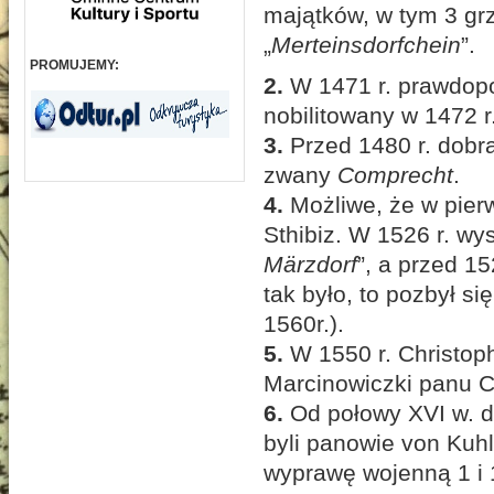
majątków, w tym 3 gr
„
Merteinsdorfchein
”.
PROMUJEMY:
2.
W 1471 r. prawdopo
nobilitowany w 1472 r
3.
Przed 1480 r. dobra
zwany
Comprecht
.
4.
Możliwe, że w pier
Sthibiz. W 1526 r. wy
Märzdorf
”, a przed 1
tak było, to pozbył s
1560r.).
5.
W 1550 r. Christop
Marcinowiczki panu C
6.
Od połowy XVI w. d
byli panowie von Kuhl
wyprawę wojenną 1 i 1