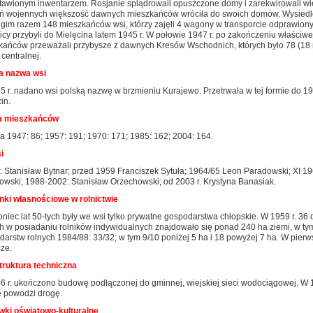
tawionym inwentarzem. Rosjanie splądrowali opuszczone domy i zarekwirowali wi
ań wojennych większość dawnych mieszkańców wróciła do swoich domów. Wysiedlono
ugim razem 148 mieszkańców wsi, którzy zajęli 4 wagony w transporcie odprawion
cy przybyli do Mielęcina latem 1945 r. W połowie 1947 r. po zakończeniu właściwe
kańców przeważali przybysze z dawnych Kresów Wschodnich, których było 78 (18 ro
 centralnej.
a nazwa wsi
 r. nadano wsi polską nazwę w brzmieniu Kurajewo. Przetrwała w tej formie do 194
in.
a mieszkańców
 1947: 86; 1957: 191; 1970: 171; 1985: 162; 2004: 164.
i
. Stanisław Bytnar; przed 1959 Franciszek Sytuła; 1964/65 Leon Paradowski; XI 19
owski; 1988-2002: Stanisław Orzechowski; od 2003 r. Krystyna Banasiak.
nki własnościowe w rolnictwie
niec lat 50-tych były we wsi tylko prywatne gospodarstwa chłopskie. W 1959 r. 36 
ch w posiadaniu rolników indywidualnych znajdowało się ponad 240 ha ziemi, w ty
arstw rolnych 1984/88: 33/32; w tym 9/10 poniżej 5 ha i 18 powyżej 7 ha. W pierw
ze.
struktura techniczna
6 r. ukończono budowę podłączonej do gminnej, wiejskiej sieci wodociągowej. W
e powodzi drogę.
wki oświatowo-kulturalne