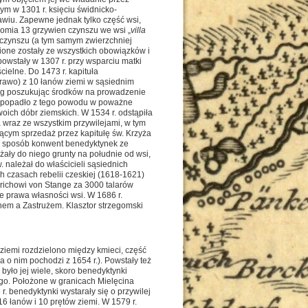
łym w 1301 r. księciu świdnicko-
ławiu. Zapewne jednak tylko część wsi,
gomia 13 grzywien czynszu we wsi „
villa
 czynszu (a tym samym zwierzchniej
ione zostały ze wszystkich obowiązków i
owstały w 1307 r. przy wsparciu matki
cielne. Do 1473 r. kapituła
 prawo) z 10 łanów ziemi w sąsiednim
urg poszukując środków na prowadzenie
ych popadło z tego powodu w poważne
woich dóbr ziemskich. W 1534 r. odstąpiła
wraz ze wszystkim przywilejami, w tym
cym sprzedaż przez kapitułę św. Krzyża
ten sposób konwent benedyktynek ze
żały do niego grunty na południe od wsi,
. należał do właścicieli sąsiednich
h czasach rebelii czeskiej (1618-1621)
nrichowi von Stange za 3000 talarów
e prawa własności wsi. W 1686 r.
nem a Zastrużem. Klasztor strzegomski
 ziemi rozdzielono między kmieci, część
 o nim pochodzi z 1654 r.). Powstały też
było jej wiele, skoro benedyktynki
go. Położone w granicach Mielęcina
. benedyktynki wystarały się o przywilej
16 łanów i 10 prętów ziemi. W 1579 r.