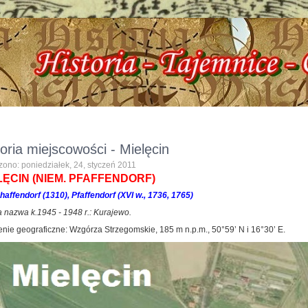
 Izba Historyczna, ul. Dworcowa 3 !!! e-mail: izbazarow@wp.pl, tel. 537-481-11
toria miejscowości - Mielęcin
ono: poniedziałek, 24, styczeń 2011
LĘCIN (
NIEM. PFAFFENDORF)
Phaffendorf (1310), Pfaffendorf (XVI w., 1736, 1765)
 nazwa k.1945 - 1948 r.: Kurajewo.
nie geograficzne: Wzgórza Strzegomskie, 185 m n.p.m., 50°59’ N i 16°30’ E.