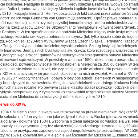
ucje kościelne. Nastąpiło to około 1304 r., kiedy księżna Beatrycze, wdowa po zmar
kim Bolku I, podarowała dzisiejszy Mielęcin kapitule kościoła św. Krzyża we Wroc
 1310 r. książęta Bernard i Henryk poświadczyli fakt zakupu przez zakon ze Strze
endorf
” od ich wuja Gebharda von Querfurt (Querworcht). Oprócz prawa pobierania
ści nad ziemią), zakon uzyskał przywilej immunitetowy - dobra mielęcińskie zwoln
ów na rzecz władcy. „Zakon ze Strzegomia” to niewątpliwie konwent bernardynek, p
t Beatrycze. W ten sposób doszło do podziału Mielęcina między dwie instytucje koś
wskiego kościoła św. Krzyża pobierała też czynsz (lub tylko rościła sobie do tego
użu. Pod koniec lat 20-tych XVI w. nowy władca Czech i Śląska, Ferdynand Habsb
z Turcją, nałożył na dobra kościelne wysoki podatek. Szereg instytucji kościeln
ty finansowe. Jedną z nich była kapituła św. Krzyża, która rozpoczęła wyprzedaż s
0 „dobrych węgierskich” guldenów benedyktynkom strzegomskim połowę Mielęcina 
mi prawami sądowniczymi. W powstałym w marcu 1550 r. dokumencie poświadczają
posiadłości, potwierdzony został fakt odstąpienia Mielęcina za 350 guldenów. W 
omia stał się właścicielem wsi, ale czy całej, tego nie wiadomo. Na pewno nie nale
w XIX w. znalazły się w jej granicach. Założony na nich przysiółek Hummel w XVIII w
 W 1620 r. kłopoty finansowe i obawa o losy posiadłości ziemskich w niespokojnyc
iły benedyktynki do zastawienia Mielęcina właścicielowi sąsiedniego Krukowa Hei
onych na 6% rocznie. Po pewnym czasie klasztor spłacił pożyczkę i odzyskał pełn
yktynki przeprowadziły z cystersami krzeszowskimi rozgraniczenie między Mielęci
aścicielem Mielęcina do sekularyzacji dóbr kościelnych w 1810 r.
e wsi do XIX w.
1304 r. Mielęcin został niewątpliwie relokowany na prawie niemieckim. Większość
ło sołectwo, a 1 łan wydzielono jako widymut kościoła w Rusku (pierwsza wzmianka
alodialne - dokument z 1534 r. wspomina o ziemi należącej do właściciela wsi. Nie 
gnowały z utrzymywania (czy też utworzenia) samodzielnego folwarku mielęcińskie
 alodialne przyłączono zapewne do sąsiedniego folwarku jaroszowskiego. W 1536 r
czy. W 1576 r. konwent był w Mielęcinie właścicielem świadczeń od 11 kmieci oraz 