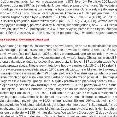
ć dóbr mielęcińskich konwentu oszacowano na 878 florenów. Po blisko 200 latach, o
owość dóbr na 3307 tlr. Benedyktynki posiadały prawa browarnicze. Nie wydaje się
rodukcja piwa w tak małej wsi raczej nie była opłacalna. Ograniczały się do jego s
wno w 1784 r.). Stosunkowo liczni byli we wsi kmiecie - w 1576 r. przynajmniej 11, 
arstw zagrodniczych było w XVIII w. 16 (1736, 1765, 1784) - 14 (1800). W 1736 r
e XVIII w. tylko jedno. Komorników było 8 (ok.1765) - 5 (1784, 1800). W źródłach b
zkujących w drugiej połowie XVIII w. Mielęcin, wiadomo jednak, że w 1784 r. istni
e wojen, które w XVII-początkach XIX w. przetoczyły się przez teren Śląska. Zacho
ch, których zniszczyły w 1794 r. kuźnię i 6 gospodarstw, a w 1808 r. 5 gospodarstw
tura społeczno-własnościowa wsi
wydzielonego kompleksu folwarcznego spowodował, że dobra mielęcińskie nie zost
wa. Nastąpiło jedynie czasowe przeniesienie prawa do pobierania świadczeń słu
a była własnością państwa do 1826 r., kiedy przeprowadzono we wsi reformy uwła
a pozostało sołectwo, które wypuszczane było w dzierżawę. Obszar wsi wynosił 36
elona była między duże sołectwo, 9 gospodarstw kmiecych i 17 zagrodniczych. W p
ała uprawa zboża. Nieźle rozwinięta była hodowla owiec (ok. 1845 r. 310 sztuk) i 
 i przykarczemna gorzelnia, przed 1845 r. zostały założone w Mielęcinie 2 sklepy.
ina zajmowało się rzemiosłem. W drugiej połowie XIX w. struktura wsi uległa prze
zenia dwóch gospodarstw kmiecych i jednego zagrodniczego powstał 65 ha majątek
 Jego właścicielem był Ignacy Hahn. Majątek przetrwał do pierwszej dekady XX w., 
alej należały do członków rodziny Hahn. Większe 36-37 ha początkowo do Heinric
; mniejsze 30 ha do Gerharda Hahna. Drugie co do wielkości gospodarstwo miało b
cielem był Paul Jäkel (1909-1922). Pod koniec lat 30-tych XX w. było w Mielęcinie
zych gospodarstw chłopskich. Uprawiano zboże, ziemniaki, buraki cukrowe oraz roś
a była dobrze rozwinięta - w 1922 r. chłopi trzymali 50 koni, 299 sztuk bydła (141
stracyjnie do Mielęcina należały okręgi leśne „Hummelbusch” i „Beatenwald” z leś
em utrzymania dla mieszkańców Mielęcina. Część pracowało w pobliskich kopalniac
słem parało się w 1939 r. 4 mieszkańców. We wsi były 2 gospody i 2 sklepy. Jedn
ciej dekadzie XX w. należała do Schafa. Druga zlokalizowana była w przysiółku Hu