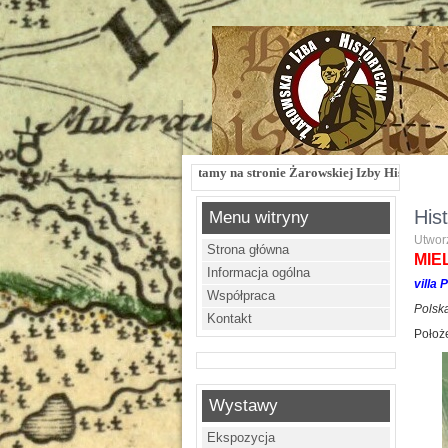
Witamy na stronie Żarowskiej Izby Historycznej !!! Żarowska
His
Menu witryny
Utworz
Strona główna
MIE
Informacja ogólna
villa 
Współpraca
Polska
Kontakt
Położe
Wystawy
Ekspozycja