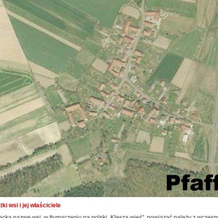
ki wsi i jej właściciele
ecką nazwę wsi, w tłumaczeniu na polski „Klesza wieś”, powiązać należy z wczesn