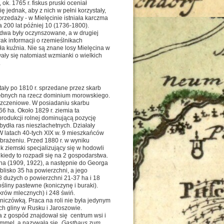
k. 1765 r. fiskus pruski oceniał
 jednak, aby z nich w pełni korzystały,
przedaży - w Mielęcinie istniała karczma
a 200 lat później 10 (1736-1800).
. dwa były oczynszowane, a w drugiej
rak informacji o rzemieślnikach
ała kuźnia. Nie są znane losy Mielęcina w
wały się natomiast wzmianki o wielkich
.
ały po 1810 r. sprzedane przez skarb
żebnych na rzecz dominium morowskiego.
szczeniowe. W posiadaniu skarbu
6 ha. Około 1829 r. ziemia ta
rodukcji rolnej dominującą pozycję
bydła ras nieszlachetnych. Działały
 W latach 40-tych XIX w. 9 mieszkańców
obrażeniu. Przed 1880 r. w wyniku
 ziemski specjalizujący się w hodowli
kiedy to rozpadł się na 2 gospodarstwa.
ha (1909, 1922), a następnie do Georga
lisko 35 ha powierzchni, a jego
 8 dużych o powierzchni 21-37 ha i 18
liny pastewne (koniczynę i buraki).
 krów mlecznych) i 248 świń.
niczówką. Praca na roli nie była jedynym
h gliny w Rusku i Jaroszowie.
a z gospód znajdował się centrum wsi i
mmel, a nazywała się „
Gasthaus zum