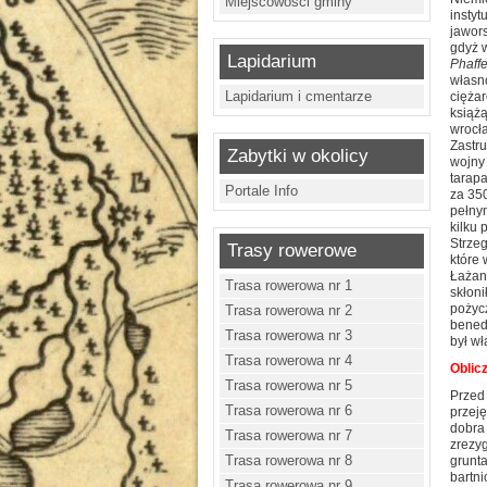
Miejscowości gminy
instyt
jawors
gdyż w
Lapidarium
Phaff
własno
Lapidarium i cmentarze
ciężar
książą
wrocła
Zastr
Zabytki w okolicy
wojny 
tarapa
Portale Info
za 35
pełny
kilku 
Strzeg
Trasy rowerowe
które 
Łażan.
Trasa rowerowa nr 1
skłon
pożycz
Trasa rowerowa nr 2
bened
Trasa rowerowa nr 3
był wł
Trasa rowerowa nr 4
Oblicz
Trasa rowerowa nr 5
Przed 
Trasa rowerowa nr 6
przeję
dobra 
Trasa rowerowa nr 7
zrezy
Trasa rowerowa nr 8
grunta
bartni
Trasa rowerowa nr 9