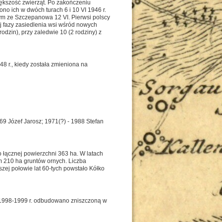
ększość zwierząt. Po zakończeniu
 ich w dwóch turach 6 i 10 VI 1946 r.
ym ze Szczepanowa 12 VI. Pierwsi polscy
j fazy zasiedlenia wsi wśród nowych
dzin), przy zaledwie 10 (2 rodziny) z
8 r., kiedy została zmieniona na
69 Józef Jarosz; 1971(?) - 1988 Stefan
o łącznej powierzchni 363 ha. W latach
m 210 ha gruntów ornych. Liczba
szej połowie lat 60-tych powstało Kółko
 1998-1999 r. odbudowano zniszczoną w