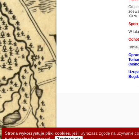
Od poc
zdewas
XX w.
Sport
W lata
Ochot
Istnia
Opra
Tomas
(Mono
Uzupe
Bogd
Strona wykorzystuje pliki cookies
, jeśli wyrażasz zgodę na używanie c
Saturday the 8th. By
BlueHost Review
and
Affiliat