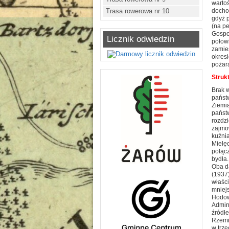
wartoś
Trasa rowerowa nr 10
dochod
gdyż p
(na pe
Gospod
Licznik odwiedzin
połowi
zamies
okresi
pożara
Struk
Brak 
państ
Ziemi
państw
rozdzi
zajmow
kuźnia
Mielęc
połąc
bydła.
Oba d
(1937)
właści
mniejs
Hodowl
Admini
źródł
Rzemio
w trze