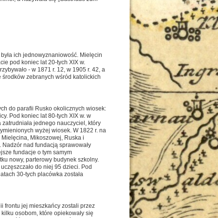
. była ich jednowyznaniowość. Mielęcin
acie pod koniec lat 20-tych XIX w.
zybywało - w 1871 r. 12, w 1905 r. 42, a
e środków zebranych wśród katolickich
cych do parafii Rusko okolicznych wiosek:
cy. Pod koniec lat 80-tych XIX w. w
a zatrudniała jednego nauczyciel, który
ymienionych wyżej wiosek. W 1822 r. na
 Mielęcina, Mikoszowej, Ruska i
k. Nadzór nad fundacją sprawowały
iejsze fundacje o tym samym
ytku nowy, parterowy budynek szkolny.
 uczęszczało do niej 95 dzieci. Pod
 latach 30-tych placówka została
i frontu jej mieszkańcy zostali przez
kilku osobom, które opiekowały się