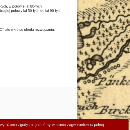
tych, w połowie lat 80-tych
rugiej połowy lat 50-tych do lat 90-tych
C”, ale wkrótce uległa rozwiązaniu.
e wyrażenia zgody nie jesteśmy w stanie zagwarantować pełnej