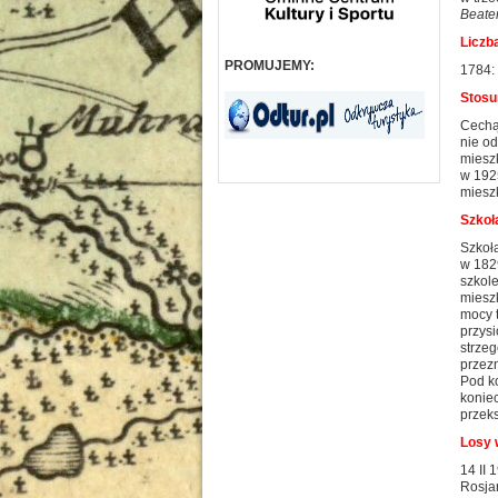
Beate
Liczb
PROMUJEMY:
1784: 
Stosu
Cechą
nie od
mieszk
w 1925
miesz
Szkoł
Szkoła
w 1829
szkole
miesz
mocy t
przys
strzeg
przezn
Pod ko
koniec
przek
Losy 
14 II 
Rosjan