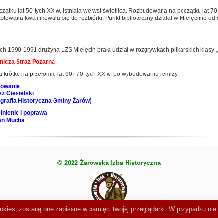
zątku lat 50-tych XX w. istniała we wsi świetlica. Rozbudowana na początku lat 70-
towana kwalifikowała się do rozbiórki. Punkt biblioteczny działał w Mielęcinie od d
ch 1990-1991 drużyna LZS Mielęcin brała udział w rozgrywkach piłkarskich klasy „
nicza Straż Pożarna
ła krótko na przełomie lat 60 i 70-tych XX w. po wybudowaniu remizy.
cowanie
z Ciesielski
grafia Historyczna Gminy Żarów)
łnienie i poprawa
an Mucha
© 2022 Żarowska Izba Historyczna
ookies, zostaną one zapisane w pamięci twojej przeglądarki. W przypadku ni
e Marketing
.