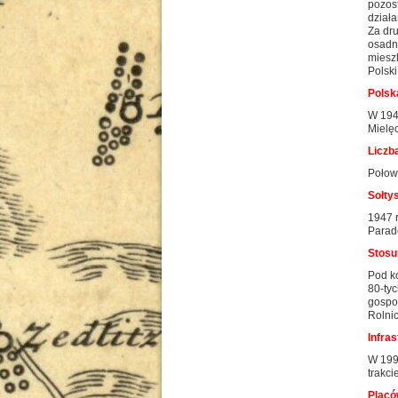
pozos
dział
Za dr
osadni
miesz
Polski
Polsk
W 1945
Mielęc
Liczb
Połowa
Sołtys
1947 r
Parad
Stosu
Pod ko
80-ty
gospod
Rolnic
Infra
W 199
trakci
Placó