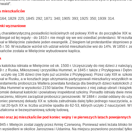
nwald
”.
a mieszkańców
164; 1829: 225; 1845: 292; 1871: 340; 1905: 393; 1925: 350; 1939: 314.
nki wyznaniowe
 charakterystyczną posiadłości kościelnych od połowy XVII w. do początków XIX w
biegał od tej reguły - do 1810 r. nie mogli się we wsi osiedlać protestanci. W rezult
ał w Mielęcinie zaledwie jeden ewangelik. Z biegiem lat protestantów stopniowo pr
 r. 50. W rezultacie wzrósł ich udział wśród mieszkańców wsi do 14%. W 1850 r. z
kańców została w Mielęcinie wybudowane kaplica.
a
 katolicka istniała w Mielęcinie od ok. 1500 r. Uczęszczały do niej dzieci z należą
 r. z Ruska, Mikoszowej i przysiółka Hummel, w 1845 r. także z Przyłęgowa i Dębni
 uczyło się 136 dzieci (nie było już uczniów z Przyłęgowa). Przez cały XIX w. szkoł
kał w Rusku, a w kosztach jego utrzymania partycypowali mieszkańcy wszystkich w
estamentu proboszcza Waltera powstała fundacja dla biednych dzieci katolickich z
iółka Hummel w wysokości 2150 talarów. Finansowano z niej zakup ubrań i książe
omski dekanat katolicki i powiatowy inspektorat szkolny. Ponadto istniały dwie mn
aczeniu, którymi zarządzał proboszcz jaroszowski. W 1884 r. został oddany do uż
niec pierwszej dekady XX w. szkoła zatrudniała dalej tylko jednego nauczyciela, a
 lat 20-tych XX w. liczba uczniów spadła do 62-53, których uczyło 2 nauczycieli. W
ształcona w bezwyznaniową szkołę ludową.
wsi oraz jej mieszkańców pod koniec wojny i w pierwszych latach powojennych
1945 r. Mielęcin został zajęty przez Armię Czerwoną. Ponieważ wieś leżała blisko lini
 wysiedleni w okolice Jaroszowa i Udanina. Na miejscu pozwolono pozostać tylko 