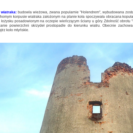
 wiatraka:
budowla wieżowa, zwana popularnie "Holendrem", wybudowana został
chomym korpusie wiatraka założonym na planie koła spoczywała obracana kopuła
a łożysku posadowionym na oczepie wieńczącym ściany u góry. Zdolność obrotu "
ianie powierzchni skrzydeł prostopadle do kierunku wiatru. Obecnie zachowa
trz koło młyńskie.