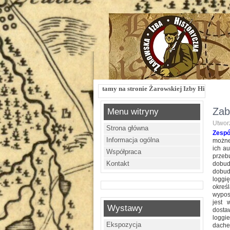
Witamy na stronie Żarowskiej Izby Historycznej !!! Żarowska Izba
Zab
Menu witryny
Utworz
Strona główna
Zespó
Informacja ogólna
możne
ich a
Współpraca
przeb
Kontakt
dobud
dobud
loggi
okreś
wypos
jest 
Wystawy
dosta
loggi
Ekspozycja
dache