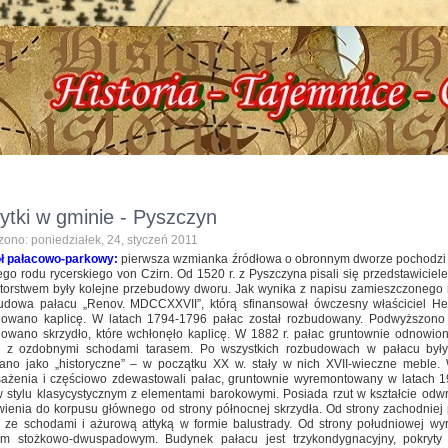
 Historyczna, ul. Dworcowa 3 !!! e-mail: izbazarow@wp.pl, tel. 537-481-116 !!! 
ytki w gminie - Pyszczyn
ono: poniedziałek, 24, styczeń 2011
ł pałacowo-parkowy:
pierwsza wzmianka źródłowa o obronnym dworze pochodzi 
go rodu rycerskiego von Czirn. Od 1520 r. z Pyszczyna pisali się przedstawiciel
utorstwem były kolejne przebudowy dworu. Jak wynika z napisu zamieszczonego n
udowa pałacu „Renov. MDCCXXVII”, którą sfinansował ówczesny właściciel Hei
owano kaplicę. W latach 1794-1796 pałac został rozbudowany. Podwyższono 
owano skrzydło, które wchłonęło kaplicę. W 1882 r. pałac gruntownie odnowion
ę z ozdobnymi schodami tarasem. Po wszystkich rozbudowach w pałacu był
lano jako „historyczne” – w początku XX w. stały w nich XVII-wieczne meble.
ażenia i częściowo zdewastowali pałac, gruntownie wyremontowany w latach 1
w stylu klasycystycznym z elementami barokowymi. Posiada rzut w kształcie odwró
wienia do korpusu głównego od strony północnej skrzydła. Od strony zachodniej
e ze schodami i ażurową attyką w formie balustrady. Od strony południowej w
m stożkowo-dwuspadowym. Budynek pałacu jest trzykondygnacyjny, pokryt