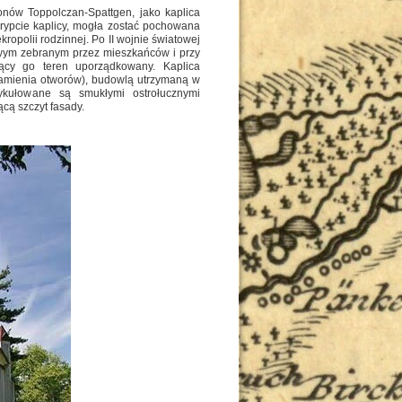
onów Toppolczan-Spattgen, jako kaplica
krypcie kaplicy, mogła zostać pochowana
opolii rodzinnej. Po II wojnie światowej
owym zebranym przez mieszkańców i przy
jący go teren uporządkowany. Kaplica
ramienia otworów), budowlą utrzymaną w
tykułowane są smukłymi ostrołucznymi
ą szczyt fasady.