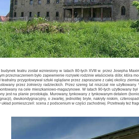
budynek teatru został wzniesiony w latach 80-tych XVIII w. przez Josepha Max
m przeznaczeniem było zapewnienie rozrywki rodzinie właściciela dóbr, która mog
 teatralny przygotowywał sztuki oglądane przez zapraszane z całej okolicy ziemia
stowany przez żołnierzy radzieckich. Przez szereg lat niszczał nie użytkowany. 
ontowany na cele mieszkaniowo-magazynowe. W latach 90-tych użytkowany był t
ony jest na planie prostokąta. Murowany, tynkowany z tynkowanym detalem (boniow
gnacji), dwukondygnacyjny, o zwartej, jednolitej bryle, nakryty niskim, cztero
układ pomieszczeń: scena z podscenium w części zachodniej. Przetrwały też fragm