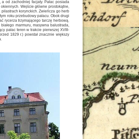
 a od zachodniej facjaty. Pałac posiada
 okiennych. Wejście główne prostokątne,
pilastrach korynckich. Zwieńcza go herb
 tym roku przebudowy pałacu. Obok drugi
tać rycerza trzymającego tarczę herbową.
z białego marmuru, masywna balustrada,
y pałac teren w trakcie pierwszej XVIII-
przed 1829 r.) powstał znacznie większy
a.