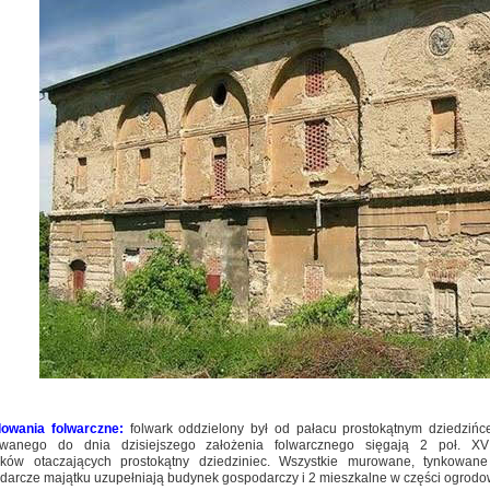
owania folwarczne:
folwark oddzielony był od pałacu prostokątnym dziedziń
wanego do dnia dzisiejszego założenia folwarcznego sięgają 2 poł. 
ków otaczających prostokątny dziedziniec. Wszystkie murowane, tynkowa
darcze majątku uzupełniają budynek gospodarczy i 2 mieszkalne w części ogrodo