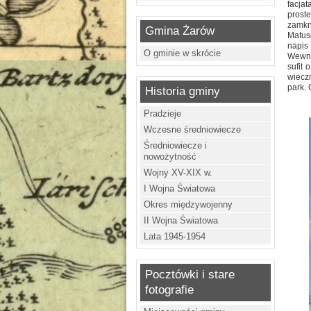
facja
prost
zamkn
Gmina Żarów
Matus
napis 
O gminie w skrócie
Wewną
sufit
wiecz
park.
Historia gminy
Pradzieje
Wczesne średniowiecze
Średniowiecze i
nowożytność
Wojny XV-XIX w.
I Wojna Światowa
Okres międzywojenny
II Wojna Światowa
Lata 1945-1954
Pocztówki i stare
fotografie