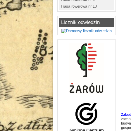
Trasa rowerowa nr 10
Licznik odwiedzin
Zabud
zacho
budyn
gospo