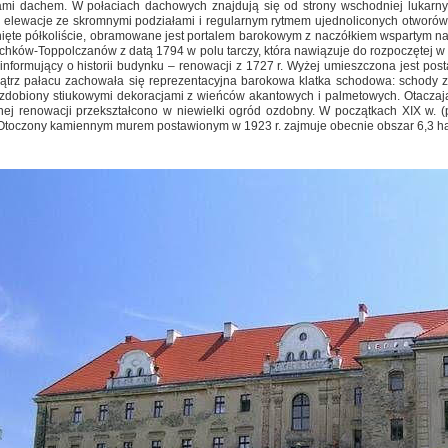
tami dachem. W połaciach dachowych znajdują się od strony wschodniej lukarny,
e elewacje ze skromnymi podziałami i regularnym rytmem ujednoliconych otworów
ięte półkoliście, obramowane jest portalem barokowym z naczółkiem wspartym na 
chków-Toppolczanów z datą 1794 w polu tarczy, która nawiązuje do rozpoczętej w
informujący o historii budynku – renowacji z 1727 r. Wyżej umieszczona jest pos
trz pałacu zachowała się reprezentacyjna barokowa klatka schodowa: schody 
 ozdobiony stiukowymi dekoracjami z wieńców akantowych i palmetowych. Otaczając
nej renowacji przekształcono w niewielki ogród ozdobny. W początkach XIX w. (
 Otoczony kamiennym murem postawionym w 1923 r. zajmuje obecnie obszar 6,3 h