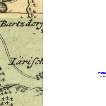
Murow
dwiem