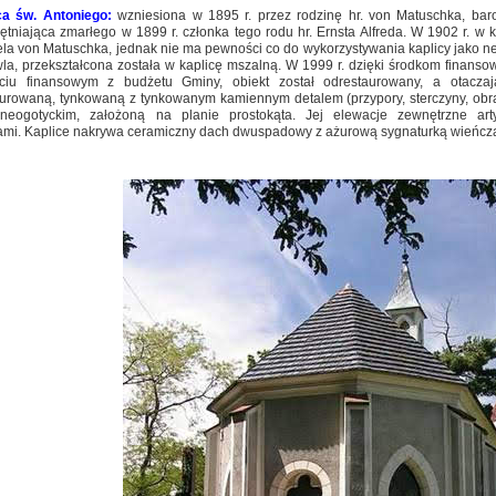
ca św. Antoniego:
wzniesiona w 1895 r. przez rodzinę hr. von Matuschka, bar
ętniająca zmarłego w 1899 r. członka tego rodu hr. Ernsta Alfreda. W 1902 r. w 
la von Matuschka, jednak nie ma pewności co do wykorzystywania kaplicy jako nekr
la, przekształcona została w kaplicę mszalną. W 1999 r. dzięki środkom finans
ciu finansowym z budżetu Gminy, obiekt został odrestaurowany, a otacza
murowaną, tynkowaną z tynkowanym kamiennym detalem (przypory, sterczyny, ob
 neogotyckim, założoną na planie prostokąta. Jej elewacje zewnętrzne ar
ami. Kaplice nakrywa ceramiczny dach dwuspadowy z ażurową sygnaturką wieńcząc