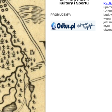
Kapli
upami
Gabrie
PROMUJEMY:
budow
wspar
jest 
stylu
otwor