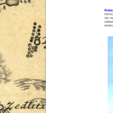
Ruina
nieru
się n
ustaw
wewną