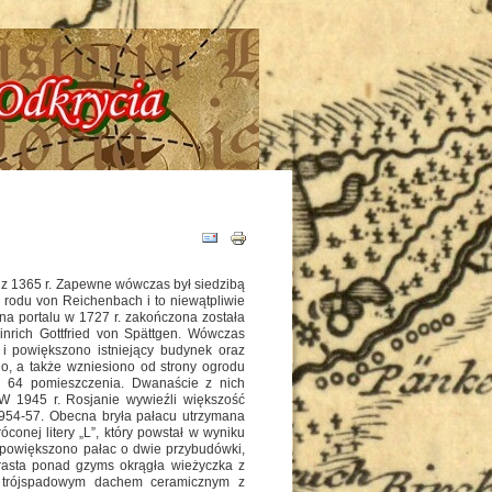
Historia - Tajemnice - Odkrycia !!!
z 1365 r. Zapewne wówczas był siedzibą
e rodu von Reichenbach i to niewątpliwie
a portalu w 1727 r. zakończona została
nrich Gottfried von Spättgen. Wówczas
i powiększono istniejący budynek oraz
o, a także wzniesiono od strony ogrodu
y 64 pomieszczenia. Dwanaście z nich
 W 1945 r. Rosjanie wywieźli większość
954-57. Obecna bryła pałacu utrzymana
conej litery „L”, który powstał w wyniku
 powiększono pałac o dwie przybudówki,
yrasta ponad gzyms okrągła wieżyczka z
y trójspadowym dachem ceramicznym z