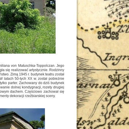
imiliana von Matuschka-Toppolczan. Jego
ła się realizować artystycznie. Rodzinny
ństwo. Zimą 1945 r. budynek teatru został
W latach 50-tych XX w. został pobieżnie
ylko parter. Zachowany do dziś budynek
anie dolnej kondygnacji, rozety drugiej
spadowym dachem. Częściowo zachował się
enty dekoracji rzeźbiarskiej sceny.