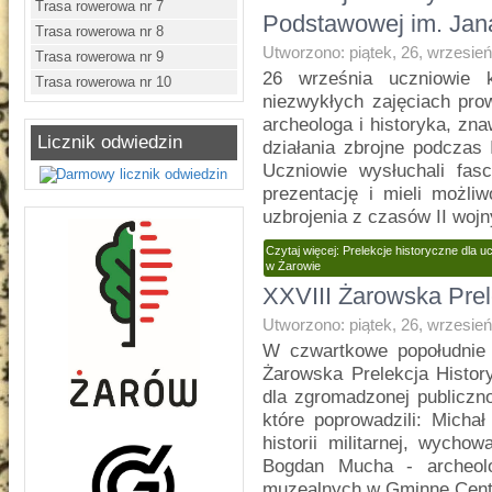
Trasa rowerowa nr 7
Podstawowej im. Ja
Trasa rowerowa nr 8
Utworzono: piątek, 26, wrzesie
Trasa rowerowa nr 9
26 września uczniowie 
Trasa rowerowa nr 10
niezwykłych zajęciach pr
archeologa i historyka, zna
Licznik odwiedzin
działania zbrojne podczas 
Uczniowie wysłuchali fas
prezentację i mieli możli
uzbrojenia z czasów II wojn
Czytaj więcej: Prelekcje historyczne dla
w Żarowie
XXVIII Żarowska Prel
Utworzono: piątek, 26, wrzesie
W czwartkowe popołudnie 
Żarowska Prelekcja Histor
dla zgromadzonej publiczn
które poprowadzili: Micha
historii militarnej, wycho
Bogdan Mucha - archeolog
muzealnych w Gminne Centr