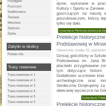
Przyłęgów
dynie, wykonane w prac
Pyszczyn
Kultury i Sportu w Żaro
Siedlimowice
goszczącym na naszej e
Tarnawa
poszukiwaczom, którzy lep
Wierzbna
tylko się dało.
Zastruże
Czytaj więcej: Plenerowa ekspozycja Żar
Żarów
Prelekcje historyczne
Podstawowej w Mrow
Zabytki w okolicy
Utworzono: środa, 01, paździer
Portale Info
Dzisiaj gościliśmy w Szkol
Podstawowa im. Jana Br
placówki przygotowane zos
Trasy rowerowe
tym dotyczące historii 
Trasa rowerowa nr 1
Dodatkowo uczniowie klas I-
Trasa rowerowa nr 2
archeologiczne oraz in
Serdecznie Dziękujemy za
Trasa rowerowa nr 3
obiecanej wycieczce na Gó
Trasa rowerowa nr 4
Trasa rowerowa nr 5
Czytaj więcej: Prel
Trasa rowerowa nr 6
Prelekcje historyczne