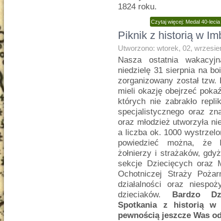
1824 roku.
Czytaj więcej: Medal 40-leci
Piknik z historią w 
Utworzono: wtorek, 02, wrzesie
Nasza ostatnia wakacyj
niedzielę 31 sierpnia na 
zorganizowany został tzw. 
mieli okazję obejrzeć poka
których nie zabrakło repli
specjalistycznego oraz zn
oraz młodzież utworzyła ni
a liczba ok. 1000 wystrzel
powiedzieć można, że I
żołnierzy i strażaków, gdyż
sekcje Dziecięcych oraz 
Ochotniczej Straży Poża
działalności oraz niespoż
dzieciaków.
Bardzo Dz
Spotkania z historią w
pewnością jeszcze Was o