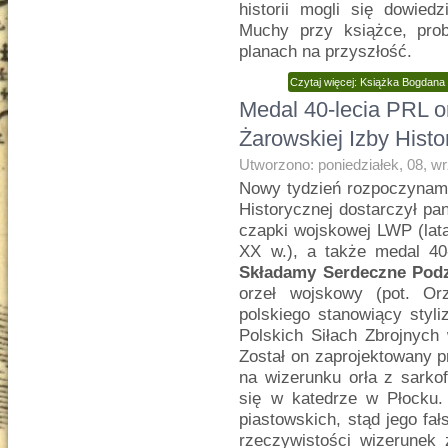
historii mogli się dowie
Muchy przy książce, prob
planach na przyszłość.
Czytaj więcej: Książka Bogdana
Medal 40-lecia PRL o
Żarowskiej Izby Histo
Utworzono: poniedziałek, 08, w
Nowy tydzień rozpoczynamy
Historycznej dostarczył pa
czapki wojskowej LWP (lata
XX w.), a także medal 40-
Składamy Serdeczne Podz
orzeł wojskowy (pot. Or
polskiego stanowiący sty
Polskich Siłach Zbrojnyc
Został on zaprojektowany 
na wizerunku orła z sark
się w katedrze w Płocku.
piastowskich, stąd jego fa
rzeczywistości wizerunek 