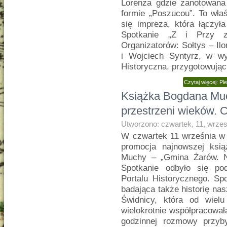
Lorenza gdzie zanotowana 
formie „Poszucou”. To wła
się impreza, która łączył
Spotkanie „Z i Przy z
Organizatorów: Sołtys – Il
i Wojciech Syntyrz, w wy
Historyczna, przygotowując
Czytaj więcej: P
Książka Bogdana Mu
przestrzeni wieków. C
Utworzono: czwartek, 11, wrze
W czwartek 11 września w 
promocja najnowszej ksią
Muchy – „Gmina Żarów. Na
Spotkanie odbyło się po
Portalu Historycznego. Sp
badająca także historię na
Świdnicy, która od wielu
wielokrotnie współpracowa
godzinnej rozmowy przyby