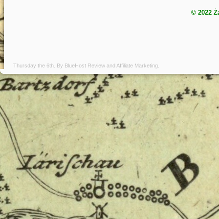
© 2022 Ż
Thursday the 6th. By
BlueHost Review
and
Affiliate Marketing
.