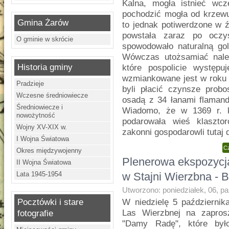
Kalna, mogła istnieć wcz
pochodzić mogła od krzewu
Gmina Żarów
to jednak potiwerdzone w 
powstała zaraz po oczy
O gminie w skrócie
spowodowało naturalną gol
Wówczas utożsamiać należ
Historia gminy
które pospolicie występ
wzmiankowane jest w roku 
Pradzieje
byli płacić czynsze prob
Wczesne średniowiecze
osadą z 34 łanami flamand
Średniowiecze i
Wiadomo, że w 1369 r. k
nowożytność
podarowała wieś klaszto
Wojny XV-XIX w.
zakonni gospodarowli tutaj 
I Wojna Światowa
Cz
Okres międzywojenny
Plenerowa ekspozycja
II Wojna Światowa
Lata 1945-1954
w Stajni Wierzbna - B
Utworzono: poniedziałek, 06, p
Pocztówki i stare
W niedzielę 5 październik
Las Wierzbnej na zapros
fotografie
"Damy Radę", które był