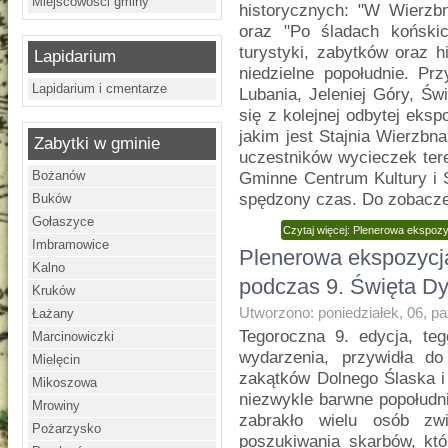
Miejscowości gminy
historycznych: "W Wierzb
oraz "Po śladach koński
turystyki, zabytków oraz h
Lapidarium
niedzielne popołudnie. Pr
Lapidarium i cmentarze
Lubania, Jeleniej Góry, Św
się z kolejnej odbytej eks
jakim jest Stajnia Wierzbn
Zabytki w gminie
uczestników wycieczek ter
Bożanów
Gminne Centrum Kultury i
spędzony czas. Do zobacze
Buków
Gołaszyce
Czytaj więcej: Plenerowa ekspozyc
Imbramowice
Plenerowa ekspozycja
Kalno
podczas 9. Święta Dy
Kruków
Utworzono: poniedziałek, 06, p
Łażany
Tegoroczna 9. edycja, te
Marcinowiczki
wydarzenia, przywidła d
Mielęcin
zakątków Dolnego Ślaska i 
Mikoszowa
niezwykle barwne popołudni
Mrowiny
zabrakło wielu osób zwi
Pożarzysko
poszukiwania skarbów, któ