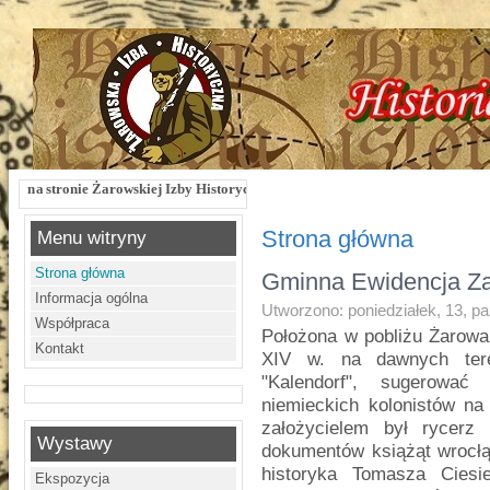
wskiej Izby Historycznej !!! Żarowska Izba Historyczna, ul. Dworcowa 3 !!! e-m
Strona główna
Menu witryny
Strona główna
Gminna Ewidencja Za
Informacja ogólna
Utworzono: poniedziałek, 13, p
Współpraca
Położona w pobliżu Żarowa 
Kontakt
XIV w. na dawnych tere
"Kalendorf", sugerowa
niemieckich kolonistów na
założycielem był rycerz
Wystawy
dokumentów książąt wrocłą
historyka Tomasza Ciesi
Ekspozycja