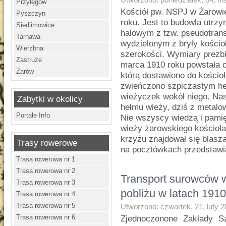
Przyłęgów
Kościół pw. NSPJ w Żarowi
Pyszczyn
roku. Jest to budowla utrz
Siedlimowice
halowym z tzw. pseudotran
Tarnawa
wydzielonym z bryły kościo
Wierzbna
szerokości. Wymiary prezbi
Zastruże
marca 1910 roku powstała 
Żarów
którą dostawiono do kościo
zwieńczono szpiczastym h
wieżyczek wokół niego. Nas
Zabytki w okolicy
hełmu wieży, dziś z metalo
Portale Info
Nie wszyscy wiedzą i pamię
wieży żarowskiego kościoł
krzyżu znajdował się blasz
Trasy rowerowe
na pocztówkach przedstawia
Trasa rowerowa nr 1
Trasa rowerowa nr 2
Transport surowców 
Trasa rowerowa nr 3
pobliżu w latach 191
Trasa rowerowa nr 4
Trasa rowerowa nr 5
Utworzono: czwartek, 21, luty 
Trasa rowerowa nr 6
Zjednoczonone Zakłady S