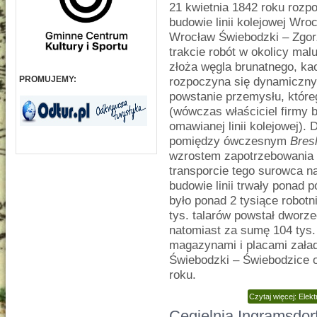
21 kwietnia 1842 roku rozp
budowie linii kolejowej Wr
Wrocław Świebodzki – Zgorz
trakcie robót w okolicy ma
złoża węgla brunatnego, kao
PROMUJEMY:
rozpoczyna się dynamiczny 
powstanie przemysłu, które
(wówczas właściciel firmy 
omawianej linii kolejowej).
pomiędzy ówczesnym
Bres
wzrostem zapotrzebowania 
transporcie tego surowca n
budowie linii trwały ponad 
było ponad 2 tysiące robo
tys. talarów powstał dwor
natomiast za sumę 104 tys.
magazynami i placami zała
Świebodzki – Świebodzice 
roku.
Czytaj więcej: Ele
Cegielnia Ingramsdor