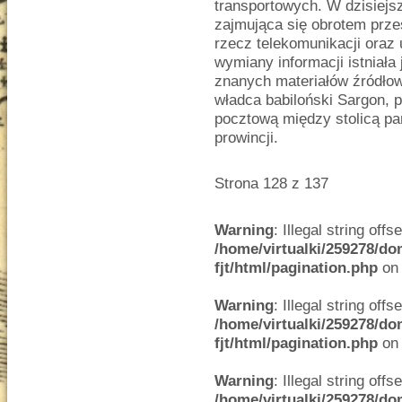
transportowych. W dzisiejs
zajmująca się obrotem prze
rzecz telekomunikacji oraz
wymiany informacji istniała
znanych materiałów źródło
władca babiloński Sargon, 
pocztową między stolicą pa
prowincji.
Strona 128 z 137
Warning
: Illegal string offse
/home/virtualki/259278/do
fjt/html/pagination.php
on 
Warning
: Illegal string offse
/home/virtualki/259278/do
fjt/html/pagination.php
on 
Warning
: Illegal string offse
/home/virtualki/259278/do