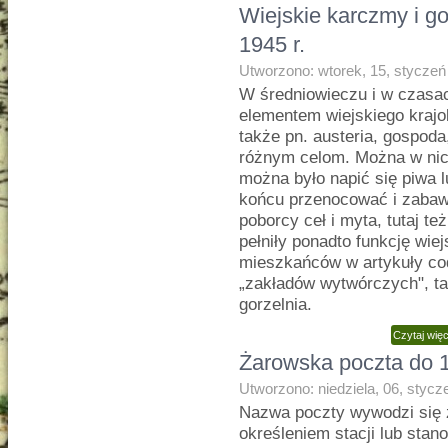
Wiejskie karczmy i g
1945 r.
Utworzono: wtorek, 15, styczeń
W średniowieczu i w czasa
elementem wiejskiego kraj
także pn. austeria, gospoda
różnym celom. Można w nich
można było napić się piwa 
końcu przenocować i zabaw
poborcy ceł i myta, tutaj t
pełniły ponadto funkcję wie
mieszkańców w artykuły co
„zakładów wytwórczych", tak
gorzelnia.
Czytaj wię
Żarowska poczta do 
Utworzono: niedziela, 06, styc
Nazwa poczty wywodzi się z
określeniem stacji lub sta