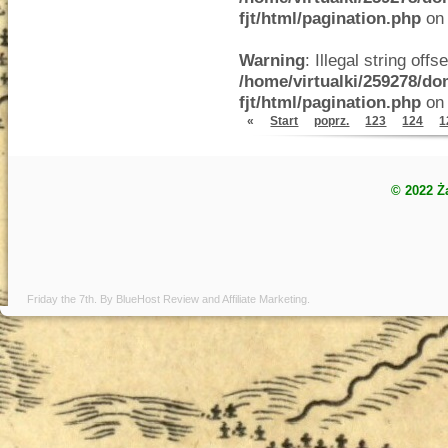
fjt/html/pagination.php
on 
Warning
: Illegal string offse
/home/virtualki/259278/do
fjt/html/pagination.php
on 
«
Start
poprz.
123
124
1
© 2022 Ż
Friday the 7th. By
BlueHost Review
and
Affiliate Marketing
.