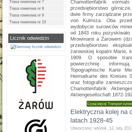
Chamottenfabrik vormal
Trasa rowerowa nr 7
przedsiębiorstwo górnicze
Trasa rowerowa nr 8
dwie firmy zarządzane prze
Trasa rowerowa nr 9
von Kulmiza. Oba przed
Trasa rowerowa nr 10
wydobycie surowców miner
od 1843 roku pozyskiwało 
Licznik odwiedzin
Mrowinami a Żarowem (dziś
przedsiębiorstwo eksplo
żarowskiej kopalni Marie, k
1909. O sposobie tran
powierzchnię informu
Topographische Karte Me
Heimatkarte des Kreises S
oraz fotografie zamieszczo
Chamottenfabrik Aktienge
Aktiengesellschaft 1872-192
Czytaj więcej: Transport suro
Elektryczna kolej na
latach 1928-45
Utworzono: wtorek, 12, luty 201