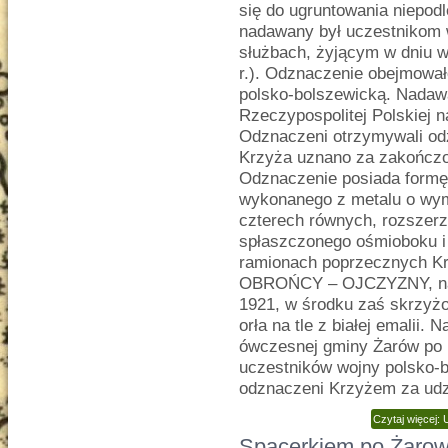
się do ugruntowania niepod
nadawany był uczestnikom 
służbach, żyjącym w dniu w
r.). Odznaczenie obejmował
polsko-bolszewicką. Nadaw
Rzeczypospolitej Polskiej 
Odznaczeni otrzymywali od
Krzyża uznano za zakończo
Odznaczenie posiada formę
wykonanego z metalu o wym
czterech równych, rozszer
spłaszczonego ośmioboku i
ramionach poprzecznych Kr
OBROŃCY – OJCZYZNY, na r
1921, w środku zaś skrzyżo
orła na tle z białej emalii
ówczesnej gminy Żarów po 1
uczestników wojny polsko-b
odznaczeni Krzyżem za udz
Czytaj więcej:
Spacerkiem po Żarow