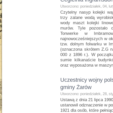
Utworzono: poniedziałek, 04, lu
Czytelny nasyp kolejki wą
trzy zalane wodą wyrobisk
wody maszt kolejki linowe
murów. Tyle pozostało d
Tonwerke w Imbramow
najnowocześniejszych w oko
tzw. dolnym folwarku w I
(oznaczona skrótem Z.G n
000 z 1896 r.). W począt
sumie kilkanaście budyn
oraz wyposażona w maszyn
Uczestnicy wojny pol
gminy Żarów
Utworzono: poniedziałek, 28, s
Ustawą z dnia 21 lipca 199
ustanowił odznaczenie w po
1921 dla osób, które pełnią