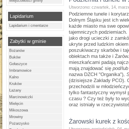
Miejscowości gminy
Utworzono: czwartek, 14, marz
Podziemne tunele i korytar
Lapidarium
Dolnym Śląsku jest ich wiel
Lapidarium i cmentarze
każde miasto ma swe opowi
tajemniczych podziemiach.
jako drogi ucieczki z zamkó
Zabytki w gminie
ukryte przed ludzkim okiem
poszukiwaczy skarbów i taj
Bożanów
obiektach ma także i Żaró
Buków
mieszkańcami padają najcz
Gołaszyce
mają znajdować się
pod/lub
Imbramowice
nazwa DZCH "Organika")
, 
Kalno
(dzisiejsze Zakłady PCO).
Kruków
przechodzili w młodzieńczy
Łażany
tylko fantastyczny wymysł 
Marcinowiczki
czasu ? Czy też były to wyd
Mielęcin
oraz istniały w rzeczywisto
Mikoszowa
Mrowiny
Żarowski kurek z kośc
Pożarzysko
Utworzono: poniedziałek, 04, m