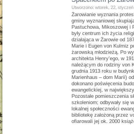
Utworzono: wtorek, 22, styczeń
Żarowianie wyznania protest
gminy wyznaniowej skupiaj
Pastuchowa, Mikoszowej i P
były centrum ich życia reli
działająca w Żarowie od 187
Marie i Eugen von Kulmiz p
żarowską młodzieżą. Po wy
architekta Henry’ego, w 191
należącym do rodziny von K
grudnia 1913 roku w budyn
Marienhaus – dom Marii) o
dokonano poświęcenia budo
ewangelickiej, w największ
Pozostałe pomieszczenia s
szkoleniom; odbywały się w
lokalnej społeczności ewang
bibliotekę założoną przez 
ofiarowali jej ok. 2000 książ