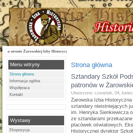
skiej Izby Historycznej !!! Żarowska Izba Historyczna, ul. Dworcowa 3 !!! e-mai
Strona główna
Menu witryny
Strona główna
Sztandary Szkół Pods
Informacja ogólna
patronów w Żarowskie
Współpraca
Utworzono: czwartek, 04, kwiec
Kontakt
Żarowska Izba Historyczna 
sztandary nieistniejących 
im. Henryka Sienkiewicza o
ze sztandarami przekazane 
Wystawy
placówek oświatowych. Eks
Ekspozycja
Historycznej dyrektor Szk