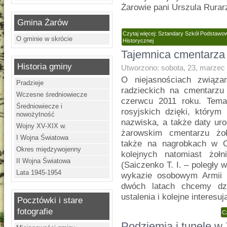
Żarowie pani Urszula Rurar
Gmina Żarów
Czytaj więcej: Sztandary Szkół Podstawow
O gminie w skrócie
Historycznej
Tajemnica cmentarza 
Historia gminy
Utworzono: sobota, 23, marzec
O niejasnościach związa
Pradzieje
radzieckich na cmentarz
Wczesne średniowiecze
czerwcu 2011 roku. Temat
Średniowiecze i
rosyjskich dzięki, którym
nowożytność
nazwiska, a także daty ur
Wojny XV-XIX w.
żarowskim cmentarzu żołn
I Wojna Światowa
także na nagrobkach w O
Okres międzywojenny
kolejnych natomiast żoł
II Wojna Światowa
(Saiczenko T. I. – poległy 
Lata 1945-1954
wykazie osobowym Armii R
dwóch latach chcemy dzi
ustalenia i kolejne interesu
Pocztówki i stare
fotografie
C
Podziemia i tunele w