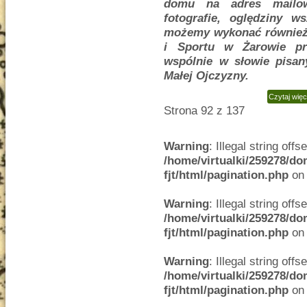
domu na adres mail
fotografie, oględziny 
możemy wykonać również
i Sportu w Żarowie pr
wspólnie w słowie pisan
Małej Ojczyzny.
Czytaj wię
Strona 92 z 137
Warning
: Illegal string offse
/home/virtualki/259278/do
fjt/html/pagination.php
on 
Warning
: Illegal string offse
/home/virtualki/259278/do
fjt/html/pagination.php
on 
Warning
: Illegal string offse
/home/virtualki/259278/do
fjt/html/pagination.php
on 