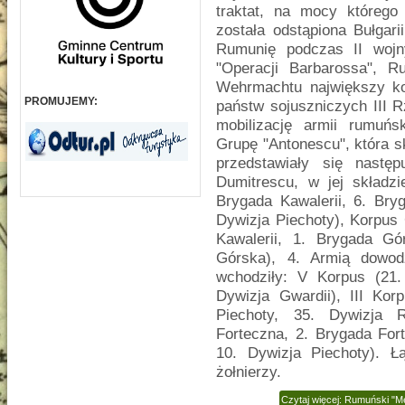
traktat, na mocy którego 
została odstąpiona Bułgar
Rumunię podczas II wojn
"Operacji Barbarossa", R
Wehrmachtu największy ko
PROMUJEMY:
państw sojuszniczych III 
mobilizację armii rumuńs
Grupę "Antonescu", która sk
przedstawiały się nastę
Dumitrescu, w jej składzi
Brygada Kawalerii, 6. Bry
Dywizja Piechoty), Korpus 
Kawalerii, 1. Brygada G
Górska), 4. Armią dowodz
wchodziły: V Korpus (21.
Dywizja Gwardii), III Kor
Piechoty, 35. Dywizja 
Forteczna, 2. Brygada Fort
10. Dywizja Piechoty). Ł
żołnierzy.
Czytaj więcej: Rumuński "M