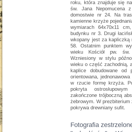
roku, która znajduje się na
św. Jana Nepomucena z 
domostwie nr 24. Na tras
kamienne krzyże pojednania
wymiarach 64x70x11 cm,
budynku nr 3. Drugi łaciń
wkopany jest za kapliczką 
58. Ostatnim punktem wyc
wieku Kościół pw. św.
Wzniesiony w stylu późn
wieku o część zachodnią, 
kaplice dobudowane od p
orientowana, jednonawowa 
w rzucie formę krzyża. P
pokryta ostrosłupowym
zakończone trójboczną abs
żebrowym. W prezbiterium 
pokrywa drewniany sufit.
Fotografia zestrzelon