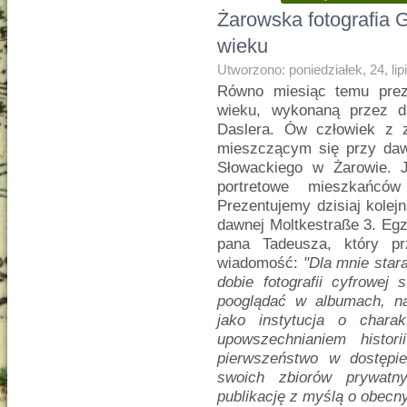
Żarowska fotografia 
wieku
Utworzono: poniedziałek, 24, li
Równo miesiąc temu prez
wieku, wykonaną przez d
Daslera. Ów człowiek z z
mieszczącym się przy dawn
Słowackiego w Żarowie. 
portretowe mieszkańc
Prezentujemy dzisiaj kolejn
dawnej Moltkestraße 3. Egz
pana Tadeusza, który pr
wiadomość:
"Dla mnie star
dobie fotografii cyfrowej
pooglądać w albumach, na
jako instytucja o chara
upowszechnianiem histor
pierwszeństwo w dostępie 
swoich zbiorów prywatn
publikację z myślą o obec