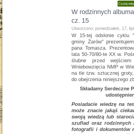
Czytaj wię
W rodzinnych albuma
cz. 15
Utworzono: poniedziałek, 17, li
W 15-tej odsłonie cyklu
gminy Żarów" prezentujemy
pana Tomasza. Prezentowa
lata 50-70/80-te XX w. Pośr
ślubne przed wejście
Wniebowzięcia NMP w Wierz
na tle tzw. sztucznej grot
do obejrzenia niniejszego zb
Składamy Serdeczne P
udostępnien
Posiadacie wiedzę na tem
może znacie jakąś cieka
swoją wiedzą lub staroc
szuflad oraz rodzinnych
fotografii i dokumentów