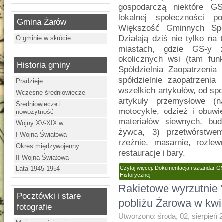
gospodarczą niektóre GS
lokalnej społeczności p
Gmina Żarów
Większość Gminnych Spół
Działają dziś nie tylko na
O gminie w skrócie
miastach, gdzie GS-y 
okolicznych wsi (tam fun
Historia gminy
Spółdzielnia Zaopatrzenia
spółdzielnie zaopatrzenia
Pradzieje
wszelkich artykułów, od s
Wczesne średniowiecze
artykuły przemysłowe (n
Średniowiecze i
motocykle, odzież i obuwi
nowożytność
materiałów siewnych, bu
Wojny XV-XIX w.
żywca, 3) przetwórstwe
I Wojna Światowa
rzeźnie, masarnie, rozle
Okres międzywojenny
restauracje i bary.
II Wojna Światowa
Lata 1945-1954
Czytaj więcej: Dokumentacja i sztandar 
Historycznej
Rakietowe wyrzutnie "
Pocztówki i stare
pobliżu Żarowa w kwie
fotografie
Utworzono: środa, 02, sierpień 