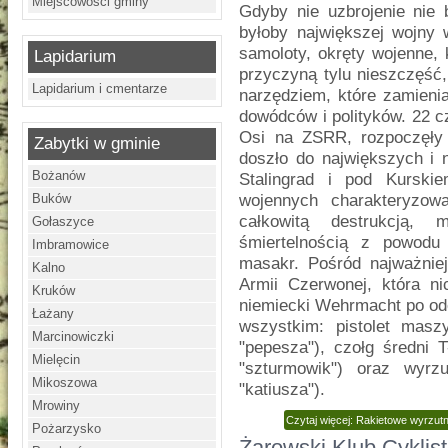
Miejscowości gminy
Gdyby nie uzbrojenie nie 
byłoby największej wojny w
samoloty, okręty wojenne, k
Lapidarium
przyczyną tylu nieszczęść,
Lapidarium i cmentarze
narzędziem, które zamieni
dowódców i polityków. 22 
Osi na ZSRR, rozpoczęły 
Zabytki w gminie
doszło do największych i 
Bożanów
Stalingrad i pod Kurski
Buków
wojennych charakteryzow
całkowitą destrukcją, 
Gołaszyce
śmiertelnością z powodu
Imbramowice
masakr. Pośród najważnie
Kalno
Armii Czerwonej, która n
Kruków
niemiecki Wehrmacht po ode
Łażany
wszystkim: pistolet mas
Marcinowiczki
"pepesza"), czołg średni 
Mielęcin
"szturmowik") oraz wyrzu
Mikoszowa
"katiusza").
Mrowiny
Czytaj więcej: Rakietowe wyrzutni
Pożarzysko
Żarowski Klub Cyklis