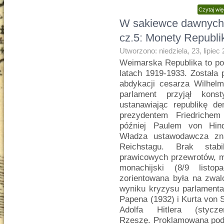
Czytaj wi
W sakiewce dawnych
cz.5: Monety Republi
Utworzono: niedziela, 23, lipiec
Weimarska Republika to po
latach 1919-1933. Została
abdykacji cesarza Wilhelm
parlament przyjął kon
ustanawiając republikę d
prezydentem Friedrichem
później Paulem von Hind
Władza ustawodawcza zna
Reichstagu. Brak stabil
prawicowych przewrotów, m
monachijski (8/9 listop
zorientowana była na zwal
wyniku kryzysu parlamenta
Papena (1932) i Kurta von S
Adolfa Hitlera (styc
Rzeszę. Proklamowana pod