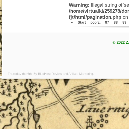
Warning
: Illegal string offse
/home/virtualki/259278/do
fjt/html/pagination.php
on 
«
Start
poprz.
87
88
89
© 2022 Ż
Thursday the 6th. By
BlueHost Review
and
Affiliate Marketing
.