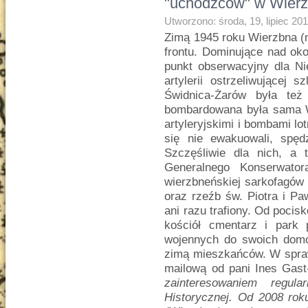
"uchodźców" w Wierz
Utworzono: środa, 19, lipiec 20
Zimą 1945 roku Wierzbna (ni
frontu. Dominujące nad oko
punkt obserwacyjny dla Nie
artylerii ostrzeliwującej 
Świdnica-Żarów była też 
bombardowana była sama W
artyleryjskimi i bombami lo
się nie ewakuowali, spędz
Szczęśliwie dla nich, a
Generalnego Konserwator
wierzbneńskiej sarkofagów 
oraz rzeźb św. Piotra i Paw
ani razu trafiony. Od pocis
kościół cmentarz i park 
wojennych do swoich dom
zimą mieszkańców. W spra
mailową od pani Ines Gast-
zainteresowaniem regula
Historycznej. Od 2008 ro