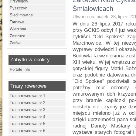
Przyłęgów
Śmiałowicach
Pyszczyn
Siedlimowice
Utworzono: piątek, 28, lipiec 20
Tarnawa
W dniu 26 lipca 2017 roku
Wierzbna
przy GCKiS odbył 4 już wa
Zastruże
cykliści "Old Spokes" zag
Marcinowice. W tej niezwy
Żarów
wyprawy odwiedzili okazał
Budowla ta wzniesiona zos
Zabytki w okolicy
XIII wieku. W jej wnętrzu 
gotyckiej figury Matki Boż
Portale Info
oraz podobnie datowana dr
"Old Spokes" podziwiali p
Trasy rowerowe
potężny mur obronny k
wmurowanym doń krzyżem 
Trasa rowerowa nr 1
przy bramie kapliczki po
Trasa rowerowa nr 2
niestety nie czynny już d
Trasa rowerowa nr 3
miejscu mielono już w odl
Trasa rowerowa nr 4
dzięki uprzejmości pana so
Trasa rowerowa nr 5
radnej Danuty Maślany c
Trasa rowerowa nr 6
wystawę starych fotografii