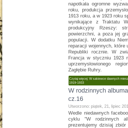
napotkała ogromne wyzwa
roku, produkcja przemys
1913 roku, a w 1923 roku sp
wynikające z Traktatu Wer
produkcyjny Rzeszy: st
powierzchni, a poza jej g
populacji. W dodatku Nie
reparacji wojennych, które
Republiki rocznie. W zwi
Francja w styczniu 1923 r
uprzemysłowionego regio
Zagłębie Ruhry.
Czytaj więcej: W sakiewce dawnych miesz
1919-1933
W rodzinnych albuma
cz.16
Utworzono: piątek, 21, lipiec 20
Wedle niedawnych facebook
cyklu "W rodzinnych a
prezentujemy dzisiaj zbiór