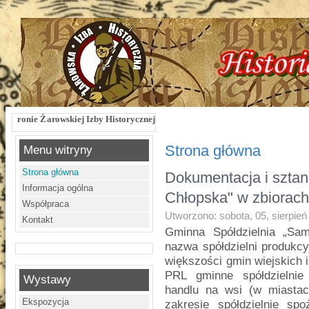
kiej Izby Historycznej !!! Żarowska Izba Historyczna, ul. Dworcowa 3 !!! e-mai
Strona główna
Menu witryny
Strona główna
Dokumentacja i szt
Informacja ogólna
Chłopska" w zbiorach
Współpraca
Utworzono: sobota, 05, sierpień
Kontakt
Gminna Spółdzielnia „Sa
nazwa spółdzielni produkc
większości gmin wiejskich 
PRL gminne spółdzielnie
Wystawy
handlu na wsi (w miasta
Ekspozycja
zakresie spółdzielnie sp