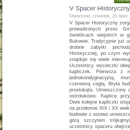
Czytaj wi
V Spacer Historyczn
Utworzono: czwartek, 20, lipiec
V Spacer Historyczny zor
prowadzonych przez Gm
świetlicach wiejskich w
Bukowie. Tradycyjnie już u
drobne zabytki pochod
Historycznej, po czym wy
znajduje się wiele interesu
Uczestnicy wycieczki obej
kapliczek. Pierwsza z n
jednokondygnacyjną, mu
czerwoną cegłą. Bryła bud
prostokąta. Umieszczony o
ostrołukowo. Kaplicę pr
Dwie kolejne kapliczki sto
na przełomie XIX i XX wie
budowle z osiowo umiesz
górą szczytem trójkątny
uczestnicy spaceru obejrz