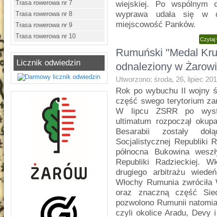
Trasa rowerowa nr 7
wiejskiej. Po wspólnym 
wyprawa udała się w d
Trasa rowerowa nr 8
miejscowość Panków.
Trasa rowerowa nr 9
Trasa rowerowa nr 10
Czytaj
Rumuński "Medal Kru
Licznik odwiedzin
odnaleziony w Żarow
Utworzono: środa, 26, lipiec 20
Rok po wybuchu II wojny ś
część swego terytorium za
W lipcu ZSRR po wysto
ultimatum rozpoczął okupa
Besarabii zostały doł
Socjalistycznej Republiki 
północna Bukowina weszły
Republiki Radzieckiej. W
drugiego arbitrażu wied
Włochy Rumunia zwróciła
oraz znaczną część Sied
pozwolono Rumunii natomia
czyli okolice Aradu, Devy 