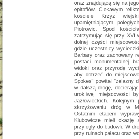
oraz znajdującą się na jeg
epitafiów. Ciekawym relikt
kościele Krzyż wiejs
upamiętniającym poległy
Piotrowic. Spod kościoł
zatrzymując się przy XVI-
dolnej części miejscowoś
gdzie uczestnicy wycieczki
Barbary oraz zachowany re
postaci monumentalnej br
widoki oraz przyrodę wyc
aby dotrzeć do miejscowo
Spokes" powitał "żelazny d
w dalszą drogę, docierają
urokliwej miejscowości b
Jazłowieckich. Kolejnym
skrzyżowaniu dróg w Mo
Ostatnim etapem wypraw
Klubowicze mieli okazję 
przyległy do budowli. W dr
przy ruinach pałacu oraz 