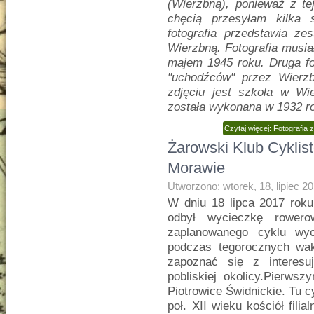
(Wierzbną), ponieważ z te
chęcią przesyłam kilka 
fotografia przedstawia ze
Wierzbną. Fotografia musi
majem 1945 roku. Druga fo
"uchodźców" przez Wierz
zdjęciu jest szkoła w Wie
została wykonana w 1932 r
Czytaj więcej: Fotografia
Żarowski Klub Cyklis
Morawie
Utworzono: wtorek, 18, lipiec 2
W dniu 18 lipca 2017 roku
odbył wycieczkę rower
zaplanowanego cyklu wy
podczas tegorocznych wak
zapoznać się z interesu
pobliskiej okolicy.Pierws
Piotrowice Świdnickie. Tu c
poł. XII wieku kościół fil