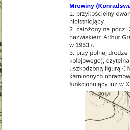
Mrowiny (Konradswa
1. przykościelny ewan
nieistniejący
2. założony na pocz.
nazwiskiem Arthur Gre
w 1953 r.
3. przy polnej drodze
kolejowego), czyteln
uszkodzon
ą figur
ą Ch
kamiennych obramowa
funkcjonuj
ący już w X