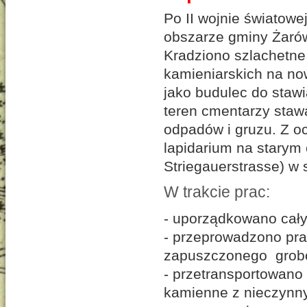
Po II wojnie światowe
obszarze gminy Żaró
Kradziono szlachetne
kamieniarskich na no
jako budulec do sta
teren cmentarzy staw
odpadów i gruzu. Z o
lapidarium na starym
Striegauerstrasse) w
W trakcie prac:
- uporządkowano cał
- przeprowadzono pra
zapuszczonego gro
- przetransportowano 
kamienne z nieczynn