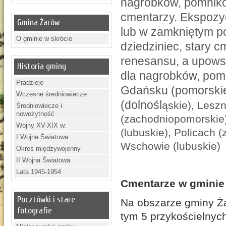
nagrobków, pomnikó
cmentarzy. Ekspozy
Gmina Żarów
lub w zamkniętym p
O gminie w skrócie
dziedziniec, stary c
renesansu, a upowsz
Historia gminy
dla nagrobków, pomn
Pradzieje
Gdańsku (pomorskie)
Wczesne średniowiecze
(dolnośl
ąskie), Leszn
Średniowiecze i
nowożytność
(zachodniopomorskie
Wojny XV-XIX w.
(lubuskie), Policach 
I Wojna Światowa
Wschowie (lubuskie)
Okres międzywojenny
II Wojna Światowa
Lata 1945-1954
Cmentarze w gminie
Pocztówki i stare
Na obszarze gminy Ża
fotografie
tym 5 przykościelnyc