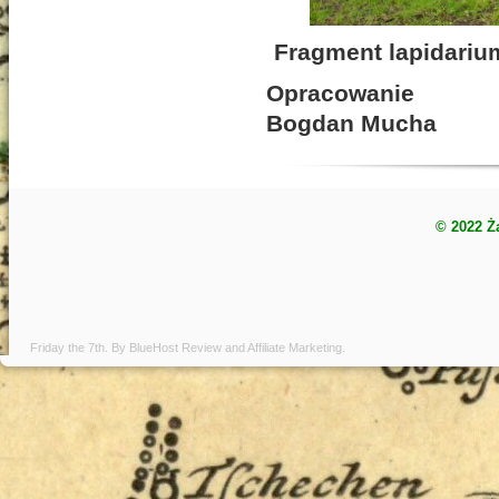
Fragment lapidarium
Opracowanie
Bogdan Mucha
© 2022 Ż
Friday the 7th. By
BlueHost Review
and
Affiliate Marketing
.