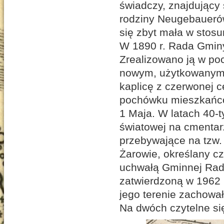
świadczy, znajdujący 
rodziny Neugebauerów
się zbyt mała w stosu
W 1890 r. Rada Gminy
Zrealizowano ją w po
nowym, użytkowanym 
kaplicę z czerwonej 
pochówku mieszkańców
1 Maja. W latach 40-t
światowej na cmentar
przebywające na tzw.
Żarowie, określany cz
uchwałą Gminnej Rady
zatwierdzoną w 1962 
jego terenie zachował
Na dwóch czytelne si