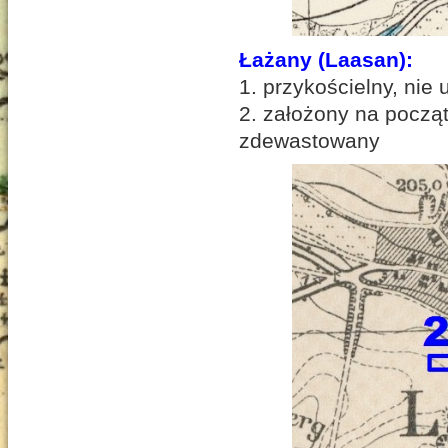
Łażany (Laasan):
1. przykościelny, nie
2. założony na począ
zdewastowany