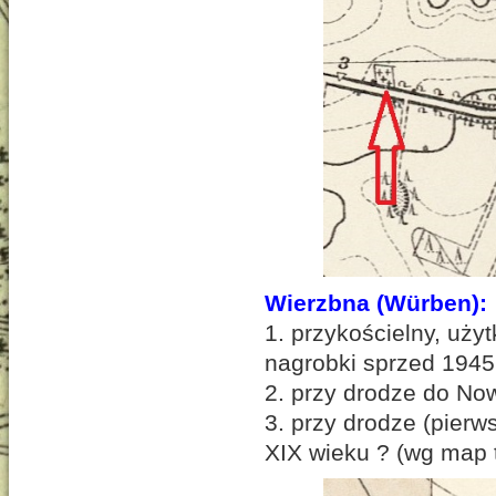
Wierzbna
(Würben):
1. przykościelny, uży
nagrobki sprzed 1945 
2. przy drodze do No
3. przy drodze (pierw
XIX wieku ? (wg map t