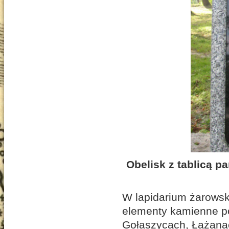
Obelisk z tablicą p
W lapidarium żarows
elementy kamienne p
Gołaszycach, Łażanac