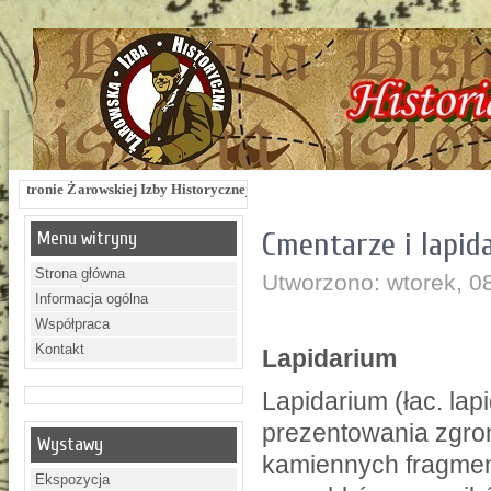
by Historycznej !!! Żarowska Izba Historyczna, ul. Dworcowa 3 !!! e-mail: izbaz
Cmentarze i lapid
Menu witryny
Strona główna
Utworzono: wtorek, 08
Informacja ogólna
Współpraca
Kontakt
Lapidarium
Lapidarium (łac. la
prezentowania zgro
Wystawy
kamiennych fragmen
Ekspozycja