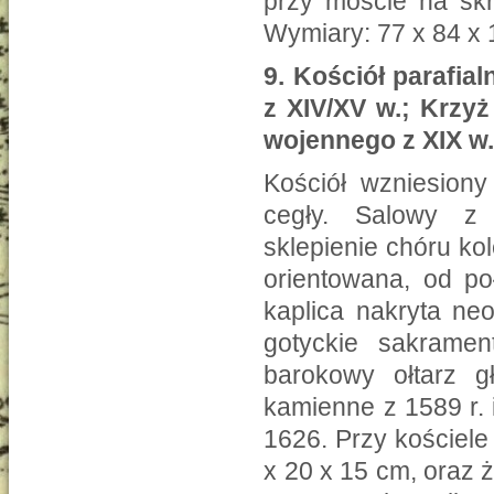
przy moście na sk
Wymiary: 77 x 84 x 
9.
Kościół parafia
z XIV/XV w.; Krzy
wojennego z XIX w
Kościół wzniesion
cegły. Salowy z 
sklepienie chóru ko
orientowana, od p
kaplica nakryta ne
gotyckie sakramen
barokowy ołtarz g
kamienne z 1589 r. 
1626. Przy kościele
x 20 x 15 cm, oraz 