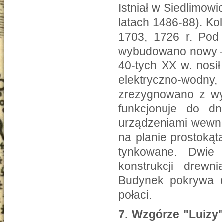
Istniał w Siedlimow
latach 1486-88). Ko
1703, 1726 r. Pod
wybudowano nowy – 
40-tych XX w. nosi
elektryczno-wodny,
zrezygnowano z wyk
funkcjonuje do dn
urządzeniami wewną
na planie prostoką
tynkowane. Dwie
konstrukcji drewn
Budynek pokrywa 
połaci.
7.
Wzgórze "Luizy"