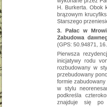
wykonane przez Pau
H. Burkerta. Obok 
brązowym krucyfiks
Starszego przenies
3.
Pałac w Mrowin
Zabudowa dawnego
(GPS: 50.94871, 16
Pierwsza rezydencj
inicjatywy rodu vo
rozbudowany w sty
przebudowany ponow
formie zabudowany 
w stylu neorenesa
podkreśla czterok
znajduje się po 