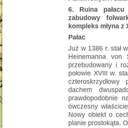
6.
Ruina pałacu
zabudowy folwar
kompleks młyna z 
Pałac
Już w 1386 r. stał
Heinemanna von Se
przebudowany i ro
połowie XVIII w. st
czteroskrzydłowy
dachem dwuspad
prawdopodobnie na
ówczesny właścicie
Nowy obiekt o cec
planie prostokąta. 