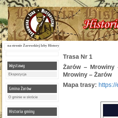
owskiej Izby Historycznej !!! Żarowska Izba Historyczna, ul. Dworcowa 3 !!! e-m
Trasa Nr 1
Wystawy
Żarów – Mrowiny 
Mrowiny – Żarów
Ekspozycja
Mapa trasy:
https:
Gmina Żarów
O gminie w skrócie
Historia gminy