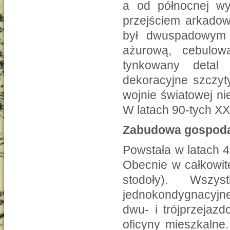
a od północnej w
przejściem arkado
był dwuspadowym 
ażurową, cebulow
tynkowany detal (
dekoracyjne szczyty
wojnie światowej ni
W latach 90-tych XX 
Zabudowa gospoda
Powstała w latach 
Obecnie w całkowite
stodoły). Wszy
jednokondygnacyjne
dwu- i trójprzejaz
oficyny mieszkalne