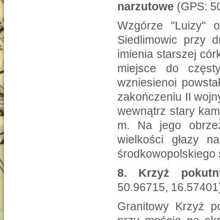
narzutowe
(GPS: 50
Wzgórze "Luizy" o
Siedlimowic przy 
imienia starszej cór
miejsce do częs
wzniesienoi powsta
zakończeniu II wojny
wewnątrz stary kam
m. Na jego obrze
wielkości głazy n
środkowopolskiego 
8.
Krzyż pokutn
50.96715, 16.57401
Granitowy Krzyż po