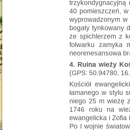
trzykondygnacyjną 
40 pomieszczeń, w 
wyprowadzonym w fa
bogaty tynkowany d
ze spichlerzem z k
folwarku zamyka 
neorenesansowa bra
4.
Ruina wieży Koś
(GPS: 50.94780, 16
Kościół ewangelick
łamanego w stylu 
niego 25 m wieżę 
1746 roku na wie
ewangelicka i Zofia 
Po I wojnie świato