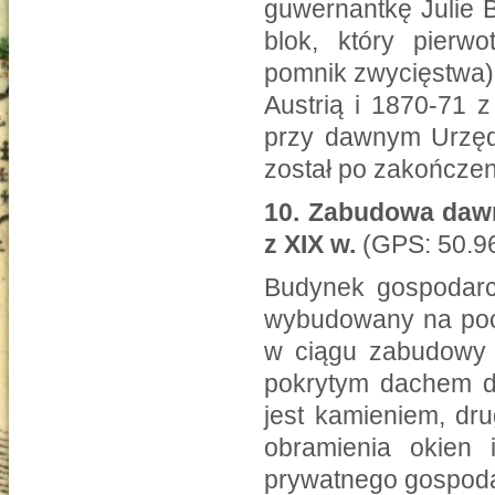
guwernantkę Julie B
blok, który pierw
pomnik zwycięstwa)
Austrią i 1870-71 
przy dawnym Urzęd
został po zakończeni
10.
Zabudowa dawn
z XIX w.
(GPS: 50.96
Budynek gospodarc
wybudowany na poc
w ciągu zabudowy g
pokrytym dachem d
jest kamieniem, dru
obramienia okien
prywatnego gospoda