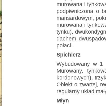
murowana i tynkowa
podpiwniczona o br
mansardowym, pokr
murowana i tynkowa
tynku), dwukondygna
dachem dwuspadow
połaci.
Spichlerz
Wybudowany w 1 po
Murowany, tynko
kordonowych), trzy
Obiekt o zwartej, r
regularny układ ma
Młyn