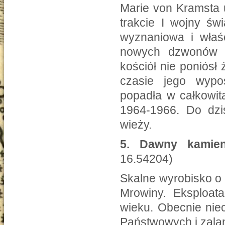
Marie von Kramsta 
trakcie I wojny św
wyznaniowa i właśc
nowych dzwonów o
kościół nie poniós
czasie jego wypo
popadła w całkowitą
1964-1966. Do dzi
wieży.
5.
Dawny kamien
16.54204)
Skalne wyrobisko o 
Mrowiny. Eksploata
wieku. Obecnie nie
Państwowych i zala