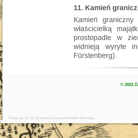
11.
Kamień granicz
Kamień graniczny 
właścicielką mają
prostopadle w ziem
widnieją wyryte 
Fūrstenberg).
© 2022 Ż
Friday the 7th. By
BlueHost Review
and
Affiliate Marketing
.