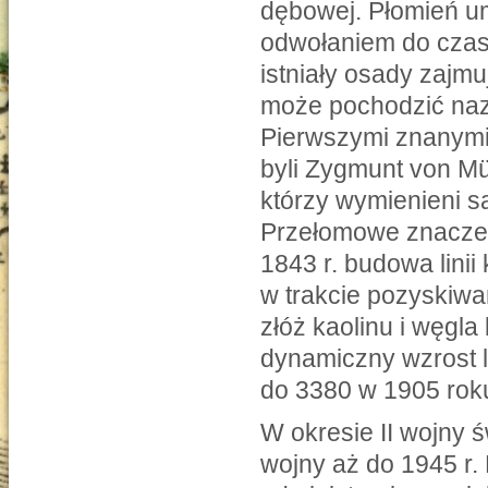
dębowej. Płomień um
odwołaniem do czasó
istniały osady zajm
może pochodzić na
Pierwszymi znanymi
byli Zygmunt von Mü
którzy wymienieni s
Przełomowe znaczen
1843 r. budowa lini
w trakcie pozyskiw
złóż kaolinu i węgla
dynamiczny wzrost 
do 3380 w 1905 rok
W okresie II wojny 
wojny aż do 1945 r.