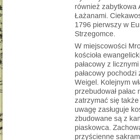
również zabytkowa 
Łażanami. Ciekawos
1796 pierwszy w Eur
Strzegomce.
W miejscowości Mrow
kościoła ewangelick
pałacowy z licznym
pałacowy pochodzi z
Weigel. Kolejnym wł
przebudował pałac 
zatrzymać się także
uwagę zasługuje koś
zbudowane są z kami
piaskowca. Zachował
przyścienne sakram