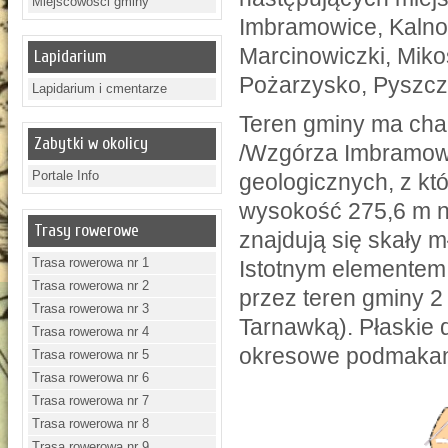
Miejscowości gminy
Imbramowice, Kalno
Marcinowiczki, Miko
Lapidarium
Pożarzysko, Pyszczy
Lapidarium i cmentarze
Teren gminy ma char
Zabytki w okolicy
/Wzgórza Imbramowic
Portale Info
geologicznych, z kt
wysokość 275,6 m n
Trasy rowerowe
znajdują się skały m
Trasa rowerowa nr 1
Istotnym elementem
Trasa rowerowa nr 2
przez teren gminy 2
Trasa rowerowa nr 3
Tarnawką). Płaskie 
Trasa rowerowa nr 4
okresowe podmakanie
Trasa rowerowa nr 5
Trasa rowerowa nr 6
Trasa rowerowa nr 7
Trasa rowerowa nr 8
Trasa rowerowa nr 9