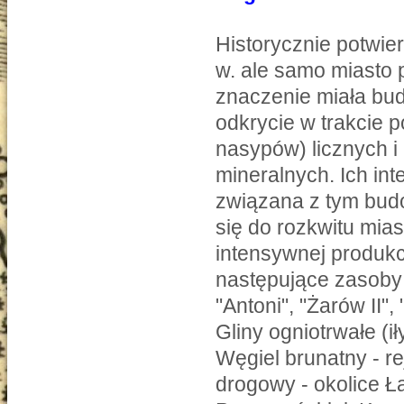
Historycznie potwie
w. ale samo miasto 
znaczenie miała bud
odkrycie w trakcie 
nasypów) licznych 
mineralnych. Ich int
związana z tym bud
się do rozkwitu mias
intensywnej produkc
następujące zasoby:
"Antoni", "Żarów II"
Gliny ogniotrwałe (i
Węgiel brunatny - r
drogowy - okolice Ł