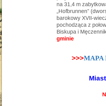
na 31,4 m zabytkow
„Hofbrunnen” (dwors
barokowy XVII-wiecz
pochodząca z połowy
Biskupa i Męczenni
gminie
>>>
MAPA 
Mias
N