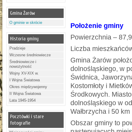
Gmina Żarów
O gminie w skrócie
Położenie gminy
Powierzchnia – 87,
Historia gminy
Liczba mieszkańców
Pradzieje
Wczesne średniowiecze
Gmina Żarów położo
Średniowiecze i
nowożytność
dolnośląskiego, w p
Wojny XV-XIX w.
Świdnica, Jaworzyn
I Wojna Światowa
Kostomłoty i Mietkó
Okres międzywojenny
Środkowych. Miasto
II Wojna Światowa
Lata 1945-1954
dolnośląskiego w od
Wałbrzycha i 50 km
Pocztówki i stare
Obszar gminy to po
fotografie
następujących miej