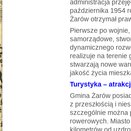
administracja przej
października 1954 
Żarów otrzymał praw
Pierwsze po wojnie
samorządowe, stwor
dynamicznego rozwoj
realizuje na terenie 
stwarzają nowe war
jakość życia miesz
Turystyka – atrakc
Gmina Żarów posiada
z przeszłością i ni
szczególnie można 
rowerowych. Miasto 
kilometrów od uzdro