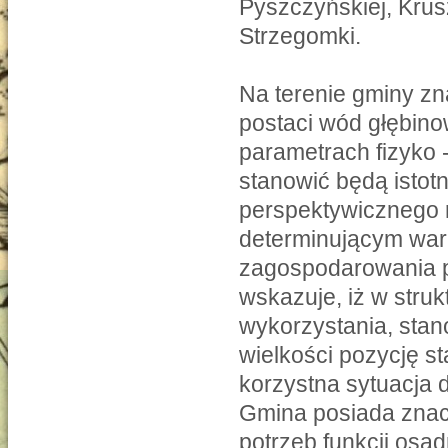
Pyszczyńskiej, Krusz
Strzegomki.
Na terenie gminy zna
postaci wód głębin
parametrach fizyko
stanowić będą istotn
perspektywicznego 
determinującym waru
zagospodarowania p
wskazuje, iż w stru
wykorzystania, stan
wielkości pozycję sta
korzystna sytuacja
Gmina posiada znac
potrzeb funkcji osad