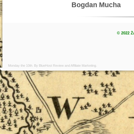
Bogdan Mucha
© 2022 Ż
Monday the 10th. By
BlueHost Review
and
Affiliate Marketing
.