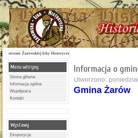
iej Izby Historycznej !!! Żarowska Izba Historyczna, ul. Dworcowa 3 !!! e-mail:
Informacja o gmin
Menu witryny
Strona główna
Utworzono: poniedzia
Informacja ogólna
Gmina Żarów
Współpraca
Kontakt
Wystawy
Ekspozycja