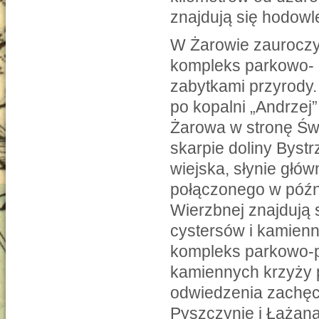
znajdują się hodowl
W Żarowie zauroczyć
kompleks parkowo- 
zabytkami przyrody
po kopalni „Andrzej
Żarowa w stronę Św
skarpie doliny Byst
wiejska, słynie głó
połączonego w późn
Wierzbnej znajdują 
cystersów i kamienna
kompleks parkowo-p
kamiennych krzyży 
odwiedzenia zachęc
Pyszczynie i Łażan