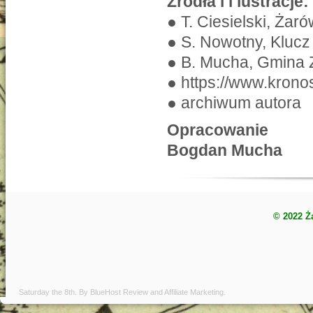
Źródła i i lustracje:
● T. Ciesielski, Żar
● S. Nowotny, Klucz
● B. Mucha, Gmina 
● https://www.krono
● archiwum autora
Opracowanie
Bogdan Mucha
© 2022 Ż
Saturday the 8th. By
BlueHost Review
and
Affiliate Marketing
.