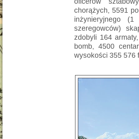
oficerów sztabow
chorążych, 5591 po
inżynieryjnego (
szeregowców) skap
zdobyli 164 armaty
bomb, 4500 centa
wysokości 355 576 