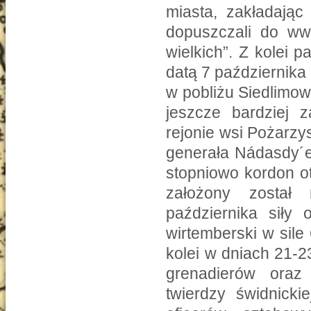
miasta, zakładając
dopuszczali do ww
wielkich”. Z kolei 
datą 7 października
w pobliżu Siedlimow
jeszcze bardziej 
rejonie wsi Pożarzy
generała Nádasdy´e
stopniowo kordon o
założony został
października siły
wirtemberski w sile 
kolei w dniach 21-2
grenadierów oraz 
twierdzy świdnicki