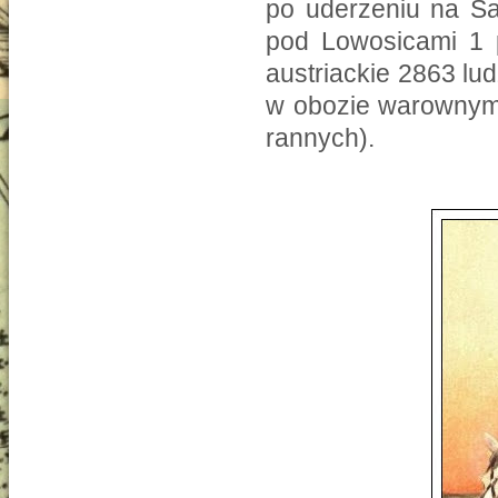
po uderzeniu na Sa
pod Lowosicami 1 p
austriackie 2863 lud
w obozie warownym 
rannych).