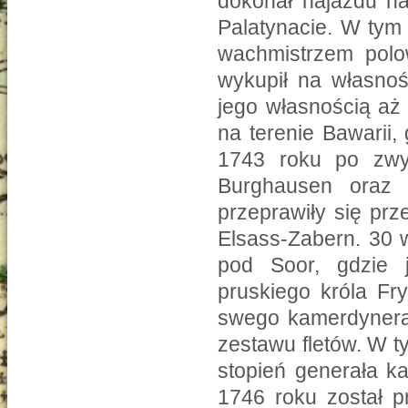
dokonał najazdu na
Palatynacie. W tym
wachmistrzem polo
wykupił na własnoś
jego własnością aż 
na terenie Bawarii
1743 roku po zwyc
Burghausen oraz 
przeprawiły się pr
Elsass-Zabern. 30 
pod Soor, gdzie j
pruskiego króla Fr
swego kamerdynera
zestawu fletów. W 
stopień generała k
1746 roku został p