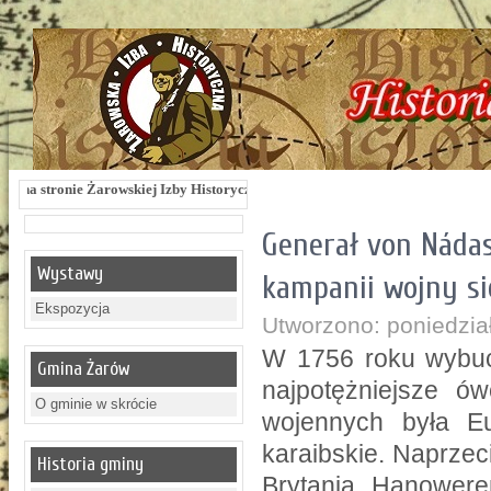
skiej Izby Historycznej !!! Żarowska Izba Historyczna, ul. Dworcowa 3 !!! e-mai
Generał von Nádas
Wystawy
kampanii wojny si
Ekspozycja
Utworzono: poniedzia
W 1756 roku wybuch
Gmina Żarów
najpotężniejsze ó
O gminie w skrócie
wojennych była E
karaibskie. Naprzec
Historia gminy
Brytanią, Hanowere