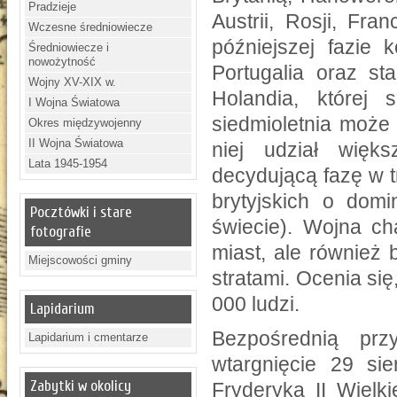
Pradzieje
Austrii, Rosji, Fra
Wczesne średniowiecze
późniejszej fazie 
Średniowiecze i
nowożytność
Portugalia oraz st
Wojny XV-XIX w.
Holandia, której 
I Wojna Światowa
siedmioletnia może
Okres międzywojenny
II Wojna Światowa
niej udział więk
Lata 1945-1954
decydującą fazę w t
brytyjskich o dom
Pocztówki i stare
świecie). Wojna ch
fotografie
miast, ale również 
Miejscowości gminy
stratami. Ocenia si
000 ludzi.
Lapidarium
Bezpośrednią prz
Lapidarium i cmentarze
wtargnięcie 29 si
Zabytki w okolicy
Fryderyka II Wielk