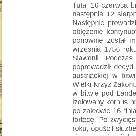
Tutaj 16 czerwca br
następnie 12 sierpn
Następnie prowadzi
oblężenie kontynu
ponownie został 
września 1756 roku
Slawonii. Podczas
poprowadził decydu
austriackiej w bit
Wielki Krzyż Zakonu 
w bitwie pod Lande
izolowany korpus pr
po zaledwie 16 dni
fortecę. Po zwycię
roku, opuścił służb