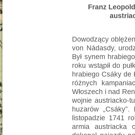
Franz Leopold
austria
Dowodzący oblężeni
von Nádasdy, urodz
Był synem hrabiego
roku wstąpił do p
hrabiego Csáky de 
różnych kampania
Włoszech i nad Ren
wojnie austriacko-t
huzarów „Csáky”. 
listopadzie 1741 r
armia austriacka 