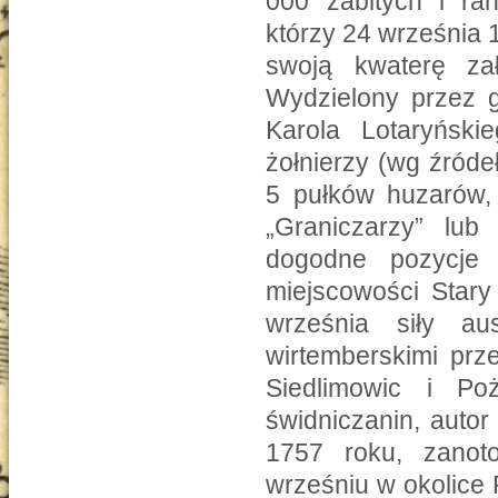
000 zabitych i ran
którzy 24 września 
swoją kwaterę za
Wydzielony przez g
Karola Lotaryński
żołnierzy (wg źróde
5 pułków huzarów, 
„Graniczarzy” lub 
dogodne pozycje 
miejscowości Star
września siły aus
wirtemberskimi prz
Siedlimowic i Po
świdniczanin, autor
1757 roku, zanoto
wrześniu w okolice 