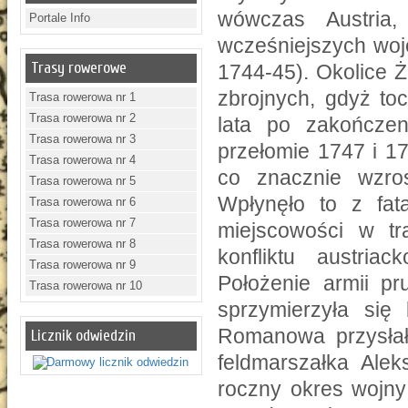
wówczas Austria
Portale Info
wcześniejszych woje
Trasy rowerowe
1744-45). Okolice Ż
zbrojnych, gdyż to
Trasa rowerowa nr 1
Trasa rowerowa nr 2
lata po zakończen
Trasa rowerowa nr 3
przełomie 1747 i 1
Trasa rowerowa nr 4
co znacznie wzros
Trasa rowerowa nr 5
Wpłynęło to z fat
Trasa rowerowa nr 6
Trasa rowerowa nr 7
miejscowości w tra
Trasa rowerowa nr 8
konfliktu austria
Trasa rowerowa nr 9
Położenie armii pru
Trasa rowerowa nr 10
sprzymierzyła się
Romanowa przysłał
Licznik odwiedzin
feldmarszałka Alek
roczny okres wojny