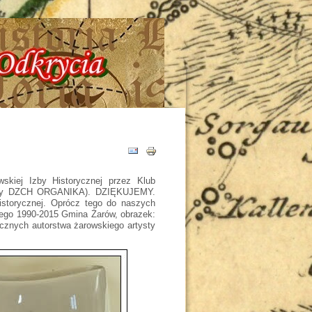
ria - Tajemnice - Odkrycia !!!
skiej Izby Historycznej przez Klub
przy DZCH ORGANIKA). DZIĘKUJEMY.
istorycznej. Oprócz tego do naszych
lnego 1990-2015 Gmina Żarów, obrazek:
ycznych autorstwa żarowskiego artysty