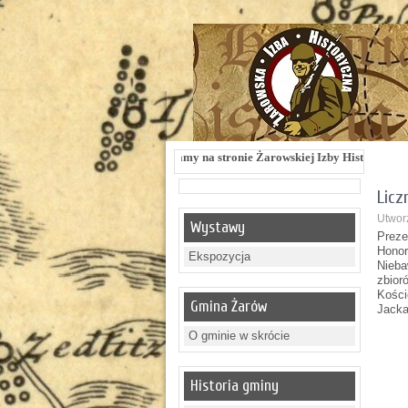
Witamy na stronie Żarowskiej Izby Historycznej !!! Żarowska Izba Histo
Licz
Utworz
Wystawy
Preze
Hono
Ekspozycja
Nieba
zbior
Kości
Gmina Żarów
Jacka
O gminie w skrócie
Historia gminy