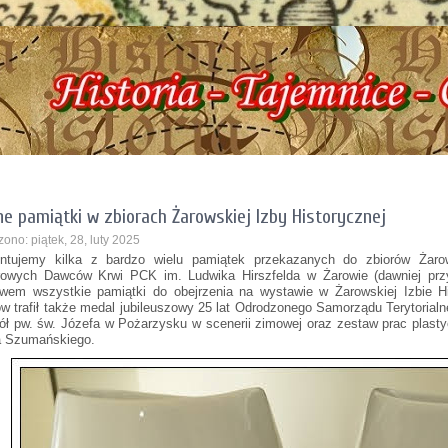
ryczna, ul. Dworcowa 3 !!! e-mail: izbazarow@wp.pl, tel. 537-481-116 !!! Histo
ne pamiątki w zbiorach Żarowskiej Izby Historycznej
ono: piątek, 28, luty 2025
ntujemy kilka z bardzo wielu pamiątek przekazanych do zbiorów Żarow
rowych Dawców Krwi PCK im. Ludwika Hirszfelda w Żarowie (dawniej 
wem wszystkie pamiątki do obejrzenia na wystawie w Żarowskiej Izbie H
ów trafił także medal jubileuszowy 25 lat Odrodzonego Samorządu Terytoria
ół pw. św. Józefa w Pożarzysku w scenerii zimowej oraz zestaw prac plast
 Szumańskiego.