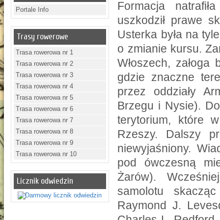
Formacja natrafiła
Portale Info
uszkodził prawe sk
Usterka była na ty
Trasy rowerowe
o zmianie kursu. Z
Trasa rowerowa nr 1
Włoszech, załoga 
Trasa rowerowa nr 2
gdzie znaczne ter
Trasa rowerowa nr 3
Trasa rowerowa nr 4
przez oddziały Arm
Trasa rowerowa nr 5
Brzegu i Nysie). D
Trasa rowerowa nr 6
terytorium, które 
Trasa rowerowa nr 7
Trasa rowerowa nr 8
Rzeszy. Dalszy pr
Trasa rowerowa nr 9
niewyjaśniony. Wia
Trasa rowerowa nr 10
pod ówczesną mie
Żarów). Wcześnie
Licznik odwiedzin
samolotu skacząc
Raymond J. Levesq
Charles L. Redford, 