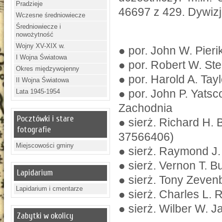
Pradzieje
46697 z 429. Dywizjo
Wczesne średniowiecze
Średniowiecze i
nowożytność
Wojny XV-XIX w.
● por. John W. Pieri
I Wojna Światowa
● por. Robert W. Ste
Okres międzywojenny
● por. Harold A. Ta
II Wojna Światowa
● por. John P. Yats
Lata 1945-1954
Zachodnia
Pocztówki i stare
● sierż. Richard H. 
fotografie
37566406)
Miejscowości gminy
● sierż. Raymond J.
● sierż. Vernon T. B
Lapidarium
● sierż. Tony Zeven
Lapidarium i cmentarze
● sierż. Charles L. 
● sierż. Wilber W. J
Zabytki w okolicy