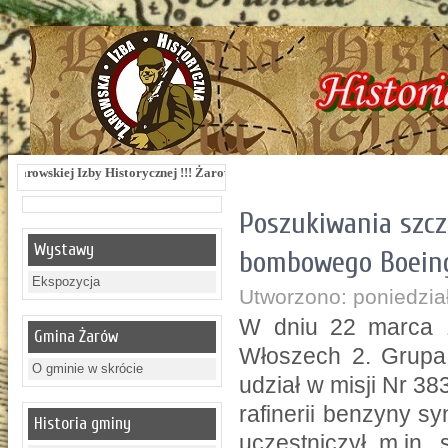
 Historycznej !!! Żarowska Izba Historyczna, ul. Dworcowa 3 !!! e-mail: izbaza
Poszukiwania szc
Wystawy
bombowego Boeing
Ekspozycja
Utworzono: poniedzia
W dniu 22 marca 1
Gmina Żarów
Włoszech 2. Grupa
O gminie w skrócie
udział w misji Nr 3
rafinerii benzyny s
Historia gminy
uczestniczył m.in.