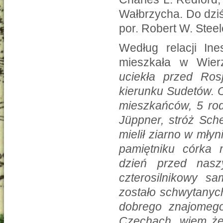
Wałbrzycha. Do dziś 
por. Robert W. Steele
Według relacji In
mieszkała w Wie
uciekła przed Ro
kierunku Sudetów. O
mieszkańców, 5 rodz
Jüppner, stróż Sch
mielił ziarno w młyn
pamiętniku córka n
dzień przed nas
czterosilnikowy sa
zostało schwytanyc
dobrego znajomeg
Czechach, wiem że 