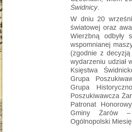
Świdnicy
.
W dniu 20 wrześni
światowej oraz awa
Wierzbną odbyły s
wspomnianej maszyn
(zgodnie z decyzją
wydarzeniu udział w
Księstwa Świdnick
Grupa Poszukiwaw
Grupa Historyczn
Poszukiwawcza Żaro
Patronat Honorowy
Gminy Żarów – P
Ogólnopolski Mies