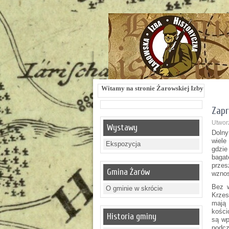
Witamy na stronie Żarowskiej Izby Historycznej !!! 
Zapr
Utworz
Wystawy
Dolny
wiele
Ekspozycja
gdzie
bagat
przes
Gmina Żarów
wznos
Bez w
O gminie w skrócie
Krzes
mają 
kości
Historia gminy
są wp
podcz