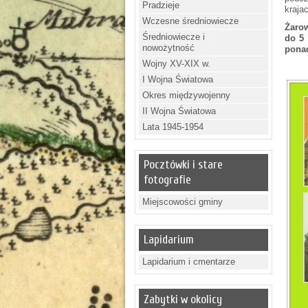
Pradzieje
kraja
Wczesne średniowiecze
Żarow
Średniowiecze i
do 5 
nowożytność
ponad
Wojny XV-XIX w.
I Wojna Światowa
Okres międzywojenny
II Wojna Światowa
Lata 1945-1954
Pocztówki i stare
fotografie
Miejscowości gminy
Lapidarium
Lapidarium i cmentarze
Zabytki w okolicy