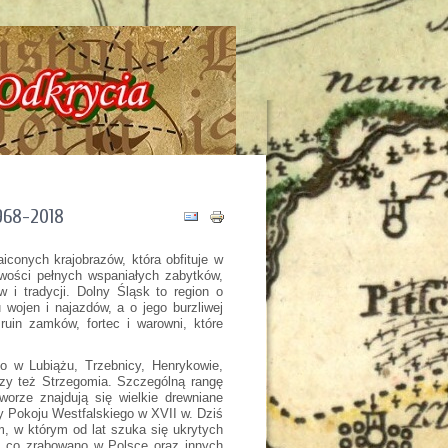
-481-116 !!! Historia - Tajemnice - Odkrycia !!!
968-2018
iconych krajobrazów, która obfituje w
owości pełnych wspaniałych zabytków,
w i tradycji. Dolny Śląsk to region o
 wojen i najazdów, a o jego burzliwej
uin zamków, fortec i warowni, które
go w Lubiążu, Trzebnicy, Henrykowie,
zy też Strzegomia. Szczególną rangę
orze znajdują się wielkie drewniane
 Pokoju Westfalskiego w XVII w. Dziś
, w którym od lat szuka się ukrytych
o, co zrabowano w Polsce oraz innych