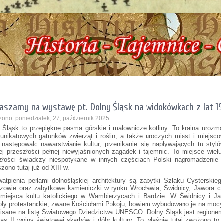
Żarowska Izba Historyczna, ul. Dworcowa 3 !!! e-mail: izbazarow@wp.pl, tel. 537
aszamy na wystawę pt. Dolny Śląsk na widokówkach z lat 1
ono: poniedziałek, 27, październik 2025
 Śląsk to przepiękne pasma górskie i malownicze kotliny. To kraina urozma
 unikatowych gatunków zwierząt i roślin, a także uroczych miast i miejsc
 następowało nawarstwianie kultur, przenikanie się napływających tu styló
ej przeszłości pełnej niewyjaśnionych zagadek i tajemnic. To miejsce wielu
złości świadczy niespotykane w innych częściach Polski nagromadzenie r
zono tutaj już od XIII w.
ątpienia perłami dolnośląskiej architektury są zabytki Szlaku Cysterskie
zowie oraz zabytkowe kamieniczki w rynku Wrocławia, Świdnicy, Jawora c
miejsca kultu katolickiego w Wambierzycach i Bardzie. W Świdnicy i Jaw
oły protestanckie, zwane Kościołami Pokoju, bowiem wybudowano je na mocy
isane na listę Światowego Dziedzictwa UNESCO. Dolny Śląsk jest regionem
as II wojny światowej skarbów i dóbr kultury. To właśnie tutaj zwożono t