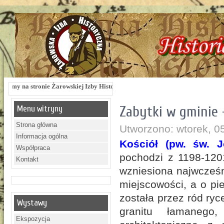
e Żarowskiej Izby Historycznej !!! Żarowska Izba Historyczna, ul. Dworcowa 3 !!
Zabytki w gminie 
Menu witryny
Strona główna
Utworzono: wtorek, 0
Informacja ogólna
Kościół (pw. św. J
Współpraca
pochodzi
z 1198-1201
Kontakt
wzniesiona najwcześni
miejscowości, a o p
została przez ród ryc
Wystawy
granitu łamanego
Ekspozycja