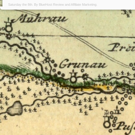
Saturday the 8th. By
BlueHost Review
and
Affiliate Marketing
.