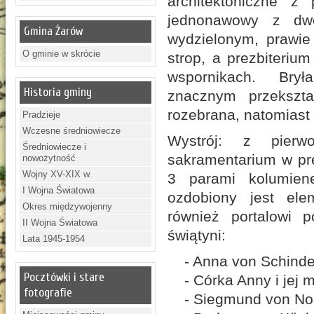
architektoniczne z
jednonawowy z dw
Gmina Żarów
wydzielonym, prawie
O gminie w skrócie
strop, a prezbiteriu
wspornikach. Bry
Historia gminy
znacznym przekszta
rozebrana, natomiast
Pradzieje
Wczesne średniowiecze
Wystrój: z pierw
Średniowiecze i
sakramentarium w pre
nowożytność
Wojny XV-XIX w.
3 parami kolumiene
I Wojna Światowa
ozdobiony jest ele
Okres międzywojenny
również portalowi 
II Wojna Światowa
świątyni:
Lata 1945-1954
- Anna von Schinde
Pocztówki i stare
- Córka Anny i jej 
fotografie
- Siegmund von Nos