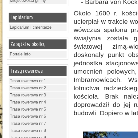
Miejscowości gminy
- Barbara von Köckri
Około 1600 r. kośció
Lapidarium
ucierpiał w trakcie wo
Lapidarium i cmentarze
wówczas spalona prze
świątynia została 
Zabytki w okolicy
światowej zimą-w
doskonały punkt obs
Portale Info
jednostka stacjonowa
umocnień polowych, 
Trasy rowerowe
Imbramowicach. Wsk
Trasa rowerowa nr 1
lotnictwa radziecki
Trasa rowerowa nr 2
Trasa rowerowa nr 3
kościoła. Brak nale
Trasa rowerowa nr 4
doprowadził do jej r
Trasa rowerowa nr 5
budowli. Dopiero w l
Trasa rowerowa nr 6
Trasa rowerowa nr 7
Trasa rowerowa nr 8
Trasa rowerowa nr 9