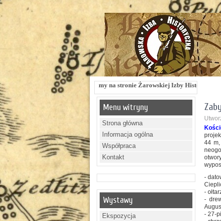
Witamy na stronie Żarowskiej Izby Historycznej !!! Żarowska Izba His
Zaby
Menu witryny
Utworz
Strona główna
Kości
Informacja ogólna
proje
44 m,
Współpraca
neogo
Kontakt
otwor
wyposa
- dat
Ciepli
- ołta
Wystawy
- dre
Augus
- 27-
Ekspozycja