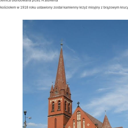
cielnica ufundowana przez H.Burkerta
 kościołem w 1918 roku ustawiony został kamienny krzyż misyjny z brązowym krucy