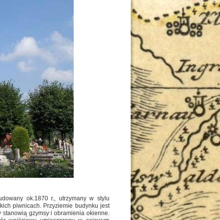
udowany ok.1870 r., utrzymany w stylu
ich piwnicach. Przyziemie budynku jest
y stanowią gzymsy i obramienia okienne.