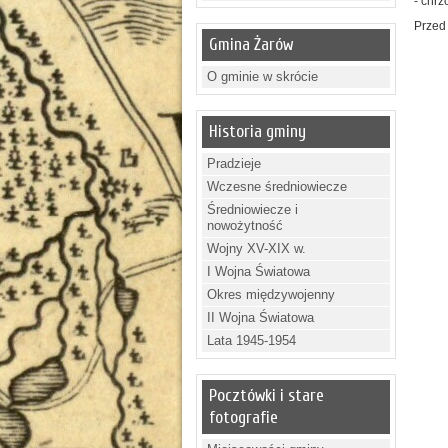
- chrz
Przed
Gmina Żarów
O gminie w skrócie
Historia gminy
Pradzieje
Wczesne średniowiecze
Średniowiecze i
nowożytność
Wojny XV-XIX w.
I Wojna Światowa
Okres międzywojenny
II Wojna Światowa
Lata 1945-1954
Pocztówki i stare
fotografie