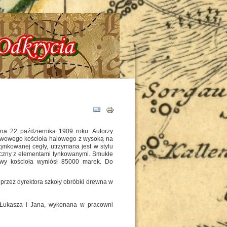
oria - Tajemnice - Odkrycia !!!
 na 22 października 1909 roku. Autorzy
ójnawowego kościoła halowego z wysoką na
nkowanej cegły, utrzymana jest w stylu
miczny z elementami tynkowanymi. Smukłe
dowy kościoła wyniósł 85000 marek. Do
 przez dyrektora szkoły obróbki drewna w
 Łukasza i Jana, wykonana w pracowni