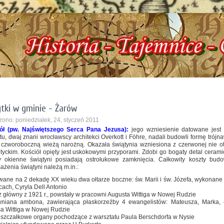
toryczna, ul. Dworcowa 3 !!! e-mail: izbazarow@wp.pl, tel. 537-481-116 !!! Hist
tki w gminie - Żarów
ono: poniedziałek, 24, styczeń 2011
ół (pw. Najświętszego Serca Pana Jezusa):
jego wzniesienie datowane jest
ktu, dwaj znani wrocławscy architekci Overkott i Föhre, nadali budowli formę tr
 czworoboczną wieżą narożną. Okazała świątynia wzniesiona z czerwonej nie oty
tyckim. Kościół opięty jest uskokowymi przyporami. Zdobi go bogaty detal cera
y okienne świątyni posiadają ostrołukowe zamknięcia. Całkowity koszty bu
żenia świątyni należą m.in.:
owane na 2 dekadę XX wieku dwa ołtarze boczne: św. Marii i św. Józefa, wykonane
cach, Cyryla Dell Antonio
rz główny z 1921 r., powstały w pracowni Augusta Wittiga w Nowej Rudzie
wniana ambona, zawierająca płaskorzeźby 4 ewangelistów: Mateusza, Marka,
a Wittiga w Nowej Rudzie
piszczałkowe organy pochodzące z warsztatu Paula Berschdorfa w Nysie