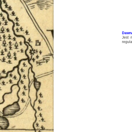
Dawna
Jest 
regula