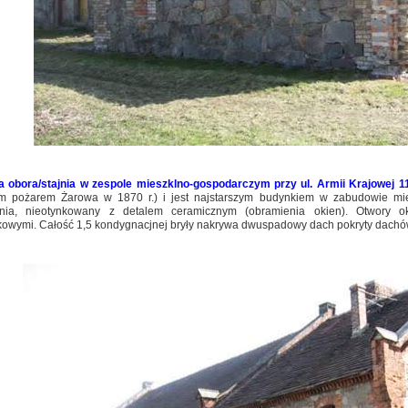
 obora/stajnia w zespole mieszklno-gospodarczym przy ul. Armii Krajowej 1
im pożarem Żarowa w 1870 r.) i jest najstarszym budynkiem w zabudowie mie
nia, nieotynkowany z detalem ceramicznym (obramienia okien). Otwory 
kowymi. Całość 1,5 kondygnacjnej bryły nakrywa dwuspadowy dach pokryty dachó