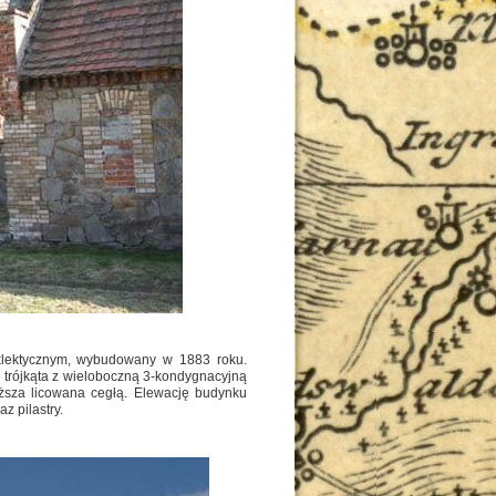
klektycznym, wybudowany w 1883 roku.
trójkąta z wieloboczną 3-kondygnacyjną
ższa licowana cegłą. Elewację budynku
z pilastry.