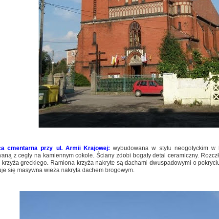
ca cmentarna przy ul. Armii Krajowej:
wybudowana w stylu neogotyckim w l
aną z cegły na kamiennym cokole. Ściany zdobi bogaty detal ceramiczny. Rozczł
e krzyża greckiego. Ramiona krzyża nakryte są dachami dwuspadowymi o pokry
uje się masywna wieża nakryta dachem brogowym.