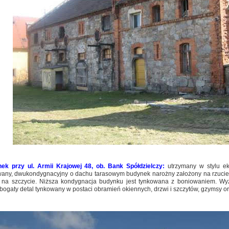
ek przy ul. Armii Krajowej 48, ob. Bank Spółdzielczy:
utrzymany w stylu e
any, dwukondygnacyjny o dachu tarasowym budynek narożny założony na rzucie 
 na szczycie. Niższa kondygnacja budynku jest tynkowana z boniowaniem. Wy
bogaty detal tynkowany w postaci obramień okiennych, drzwi i szczytów, gzymsy ora