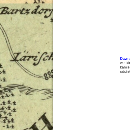
Dawna
wielk
kamie
odcin