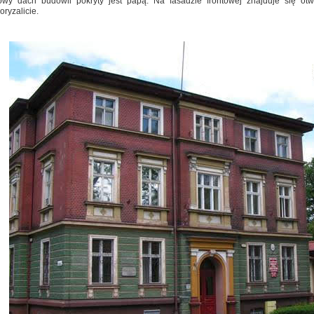
owy dach budowli pokryty jest papą. Na fasadzie frontowej znajduje się o
ryzalicie.