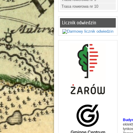
Trasa rowerowa nr 10
Licznik odwiedzin
Budyn
eklek
tynko