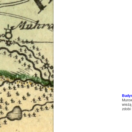
Budyn
Murow
wieżą
zdobi 