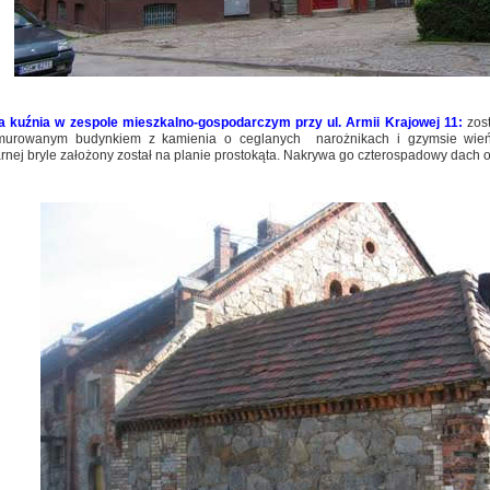
 kuźnia w zespole mieszkalno-gospodarczym przy ul. Armii Krajowej 11:
zos
murowanym budynkiem z kamienia o ceglanych narożnikach i gzymsie wień
rnej bryle założony został na planie prostokąta. Nakrywa go czterospadowy dach 