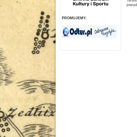
Taras
pseudo
PROMUJEMY: