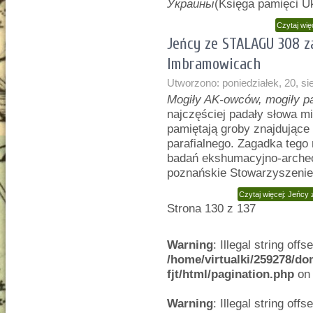
Украины
(Księga pamięci Uk
Czytaj wi
Jeńcy ze STALAGU 308 
Imbramowicach
Utworzono: poniedziałek, 20, si
Mogiły AK-owców, mogiły pa
najczęściej padały słowa 
pamiętają groby znajdując
parafialnego. Zagadka tego
badań ekshumacyjno-arche
poznańskie Stowarzyszenie
Czytaj więcej: Jeńc
Strona 130 z 137
Warning
: Illegal string offse
/home/virtualki/259278/do
fjt/html/pagination.php
on 
Warning
: Illegal string offse