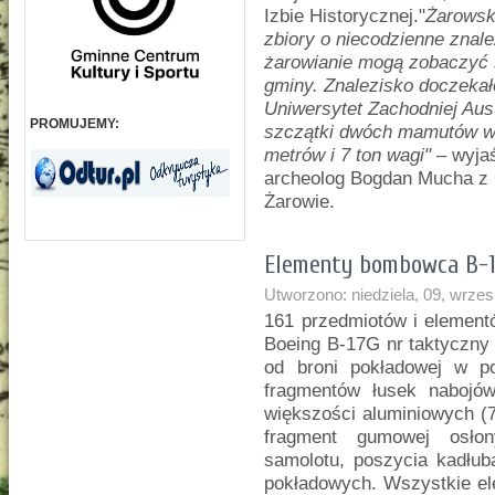
Izbie Historycznej."
Żarowsk
zbiory o niecodzienne znale
żarowianie mogą zobaczyć s
gminy. Znalezisko doczekał
Uniwersytet Zachodniej Austr
PROMUJEMY:
szczątki dwóch mamutów w w
metrów i 7 ton wagi"
– wyjaś
archeolog Bogdan Mucha z 
Żarowie.
Elementy bombowca B-1
Utworzono: niedziela, 09, wrze
161 przedmiotów i eleme
Boeing B-17G nr taktyczny
od broni pokładowej w p
fragmentów łusek naboj
większości aluminiowych (7
fragment gumowej osłon
samolotu, poszycia kadłu
pokładowych. Wszystkie ele