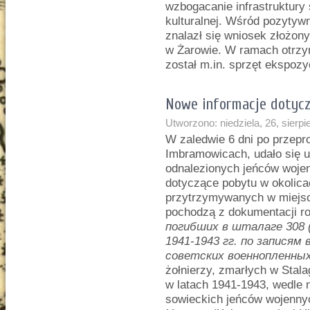
wzbogacanie infrastruktury
kulturalnej. Wśród pozytyw
znalazł się wniosek złożon
w Żarowie. W ramach otrzy
został m.in. sprzęt ekspozy
Nowe informacje dotyc
Utworzono: niedziela, 26, sierp
W zaledwie 6 dni po przep
Imbramowicach, udało się us
odnalezionych jeńców wojen
dotyczące pobytu w okolica
przytrzymywanych w miejsc
pochodzą z dokumentacji ro
погибших в шталаге 308 (
1941-1943 гг. по записям
советских военнопленны
żołnierzy, zmarłych w Stal
w latach 1941-1943, wedle 
sowieckich jeńców wojennyc