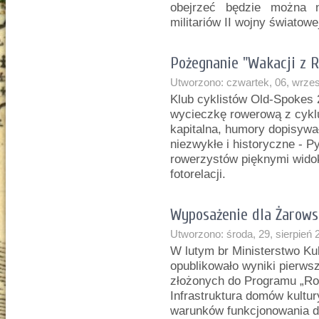
obejrzeć będzie można n
militariów II wojny światowe
Pożegnanie "Wakacji z 
Utworzono: czwartek, 06, wrze
Klub cyklistów Old-Spokes 2
wycieczkę rowerową z cykl
kapitalna, humory dopisywa
niezwykłe i historyczne - 
rowerzystów pięknymi wido
fotorelacji.
Wyposażenie dla Żarowsk
Utworzono: środa, 29, sierpień 
W lutym br Ministerstwo Ku
opublikowało wyniki pierw
złożonych do Programu „Rozw
Infrastruktura domów kultur
warunków funkcjonowania d