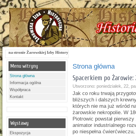
rowskiej Izby Historycznej !!! Żarowska Izba Historyczna, ul. Dworcowa 3 !!! e-
Strona główna
Menu witryny
Strona główna
Spacerkiem po Żarowie: 
Informacja ogólna
Utworzono: poniedziałek, 22, p
Współpraca
Jak co roku trwają przygot
Kontakt
bliższych i dalszych krewn
których nie ma już wśród n
żarowskie nekropolie. W 18
Piotrowic powstał pierwszy
Wystawy
animator industrialnego roz
po niespełna ćwierćwieczu,
Ekspozycja