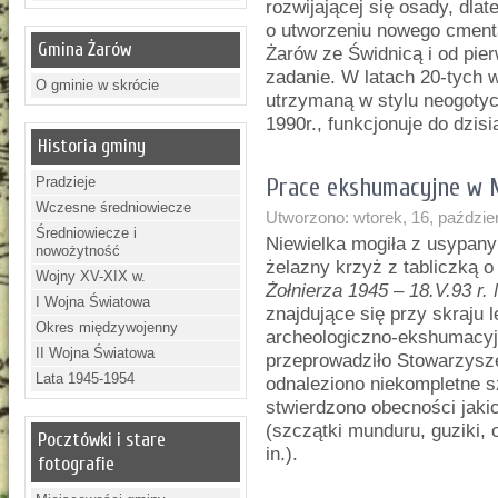
rozwijającej się osady, dl
o utworzeniu nowego cmenta
Gmina Żarów
Żarów ze Świdnicą i od pie
zadanie. W latach 20-tych
O gminie w skrócie
utrzymaną w stylu neogoty
1990r., funkcjonuje do dzisia
Historia gminy
Pradzieje
Prace ekshumacyjne w M
Wczesne średniowiecze
Utworzono: wtorek, 16, paździe
Średniowiecze i
Niewielka mogiła z usypan
nowożytność
żelazny krzyż z tabliczką o
Wojny XV-XIX w.
Żołnierza 1945 – 18.V.93 r
I Wojna Światowa
znajdujące się przy skraju
Okres międzywojenny
archeologiczno-ekshumacyjn
II Wojna Światowa
przeprowadziło Stowarzysz
Lata 1945-1954
odnaleziono niekompletne sz
stwierdzono obecności jaki
(szczątki munduru, guziki, 
Pocztówki i stare
in.).
fotografie