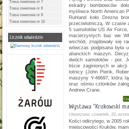
Trasa rowerowa nr 7
eskadry bombowców dołąc
Trasa rowerowa nr 8
myśliwce North American P
Trasa rowerowa nr 9
Ruhland koło Drezna bron
Trasa rowerowa nr 10
przeciwlotniczą. W czasie
5 samolotów US Air Force,
macierzystych baz we Wł
Licznik odwiedzin
wschód, znajdowały się ra
wówczas podpisana była u
alianckich maszyn. Decyz
dwóch samolotów - por. J
liście zaginionych w akcji
lotnicy (John Pierik, Robe
maszyny Y-46697, która lą
oraz ośmiu członków załog
Andrew Crane.
Czy
Wystawa "Krukowski ma
Utworzono: czwartek, 20, wrze
Kości odkrytego, w 2005 rok
miejscowości Kruków, mamu