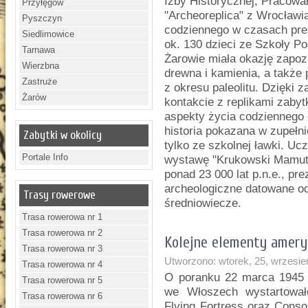
Izby Historycznej, Pracowa
Przyłęgów
"Archeoreplica" z Wrocławi
Pyszczyn
codziennego w czasach pre
Siedlimowice
ok. 130 dzieci ze Szkoły 
Tarnawa
Żarowie miała okazję zapozn
Wierzbna
drewna i kamienia, a także
Zastruże
z okresu paleolitu. Dzięki
Żarów
kontakcie z replikami zaby
aspekty życia codziennego 
historia pokazana w zupełni
Zabytki w okolicy
tylko ze szkolnej ławki. Uc
Portale Info
wystawę "Krukowski Mamut"
ponad 23 000 lat p.n.e., pr
archeologiczne datowane o
Trasy rowerowe
średniowiecze.
Trasa rowerowa nr 1
Trasa rowerowa nr 2
Kolejne elementy ameryk
Trasa rowerowa nr 3
Utworzono: wtorek, 25, wrzesie
Trasa rowerowa nr 4
O poranku 22 marca 1945 
Trasa rowerowa nr 5
we Włoszech wystartował
Trasa rowerowa nr 6
Flying Fortress oraz Consol