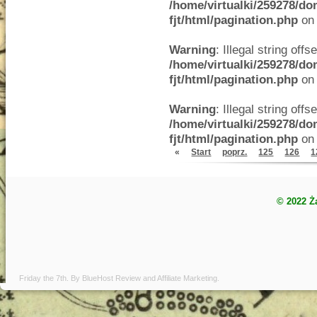
/home/virtualki/259278/do
fjt/html/pagination.php
on 
Warning
: Illegal string offse
/home/virtualki/259278/do
fjt/html/pagination.php
on 
Warning
: Illegal string offse
/home/virtualki/259278/do
fjt/html/pagination.php
on 
«
Start
poprz.
125
126
1
© 2022 Ż
Friday the 7th. By
BlueHost Review
and
Affiliate Marketing
.