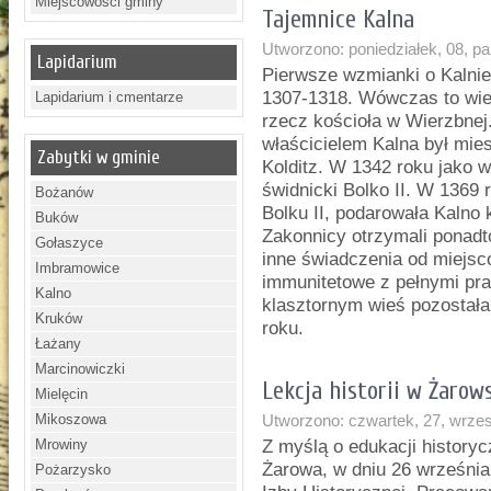
Miejscowości gminy
Tajemnice Kalna
Utworzono: poniedziałek, 08, p
Lapidarium
Pierwsze wzmianki o Kalnie
1307-1318. Wówczas to wieś
Lapidarium i cmentarze
rzecz kościoła w Wierzbnej
właścicielem Kalna był mies
Zabytki w gminie
Kolditz. W 1342 roku jako w
świdnicki Bolko II. W 1369
Bożanów
Bolku II, podarowała Kalno
Buków
Zakonnicy otrzymali ponadt
Gołaszyce
inne świadczenia od miejsco
Imbramowice
immunitetowe z pełnymi pr
Kalno
klasztornym wieś pozostała 
Kruków
roku.
Łażany
Marcinowiczki
Lekcja historii w Żarows
Mielęcin
Mikoszowa
Utworzono: czwartek, 27, wrze
Mrowiny
Z myślą o edukacji histor
Żarowa, w dniu 26 września
Pożarzysko