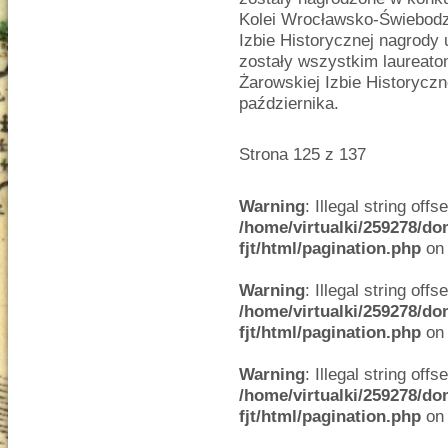
Kolei Wrocławsko-Świebodz
Izbie Historycznej nagrod
zostały wszystkim laureat
Żarowskiej Izbie Historycz
października.
Strona 125 z 137
Warning
: Illegal string offse
/home/virtualki/259278/do
fjt/html/pagination.php
on 
Warning
: Illegal string offse
/home/virtualki/259278/do
fjt/html/pagination.php
on 
Warning
: Illegal string offse
/home/virtualki/259278/do
fjt/html/pagination.php
on 