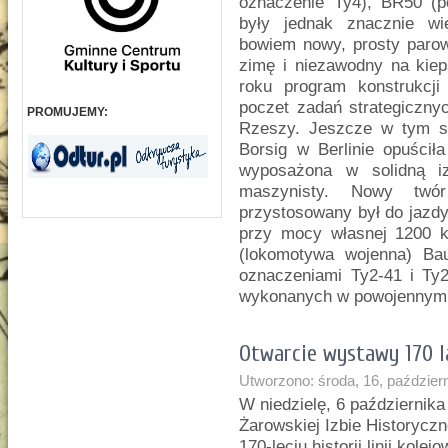
oznaczenie Ty4), BR50 (p
były jednak znacznie wi
bowiem nowy, prosty parow
zimę i niezawodny na kie
roku program konstrukcj
poczet zadań strategicznyc
PROMUJEMY:
Rzeszy. Jeszcze w tym s
Borsig w Berlinie opuści
wyposażona w solidną iz
maszynisty. Nowy twó
przystosowany był do jazd
przy mocy własnej 1200 k
(lokomotywa wojenna) Ba
oznaczeniami Ty2-41 i Ty2
wykonanych w powojennym 
Otwarcie wystawy 170 l
Utworzono: środa, 16, paździer
W niedzielę, 6 październik
Żarowskiej Izbie Historycz
170-leciu historii linii kol