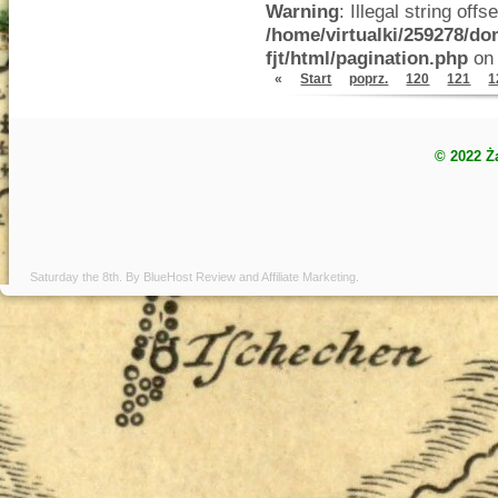
Warning
: Illegal string offse
/home/virtualki/259278/do
fjt/html/pagination.php
on 
«
Start
poprz.
120
121
1
© 2022 Ż
Saturday the 8th. By
BlueHost Review
and
Affiliate Marketing
.