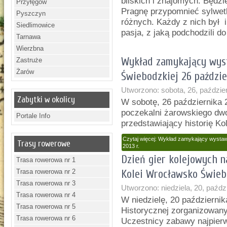
bliskich i znajomych. Będzi
Przyłęgów
Pragnę przypomnieć sylwetk
Pyszczyn
różnych. Każdy z nich był i
Siedlimowice
pasja, z jaką podchodzili do 
Tarnawa
Wierzbna
Wykład zamykający wyst
Zastruże
Żarów
Świebodzkiej 26 paździe
Utworzono: sobota, 26, paździe
Zabytki w okolicy
W sobotę, 26 października 
poczekalni żarowskiego dwo
Portale Info
przedstawiający historię K
Czytaj więcej: Wykład zamykający wystaw
Trasy rowerowe
2013 r.
Dzień gier kolejowych n
Trasa rowerowa nr 1
Trasa rowerowa nr 2
Kolei Wrocławsko Świebo
Trasa rowerowa nr 3
Utworzono: niedziela, 20, paźdz
Trasa rowerowa nr 4
W niedzielę, 20 październik
Trasa rowerowa nr 5
Historycznej zorganizowany 
Trasa rowerowa nr 6
Uczestnicy zabawy najpierw 