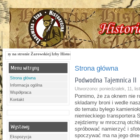
ie Żarowskiej Izby Historycznej !!! Żarowska Izba Historyczna, ul. Dworcowa 3 
Strona główna
Menu witryny
Strona główna
Podwodna Tajemnica II
Informacja ogólna
Utworzono: poniedziałek, 11, li
Współpraca
Pomimo, że za oknem nie ro
Kontakt
składamy broni i wedle na
do tematu byłego kamienioł
niemieckiego transportera
zejdziemy w mroczną otchł
Wystawy
spróbować namierzyć i sfot
spoczywać ma na jego dnie
Ekspozycja