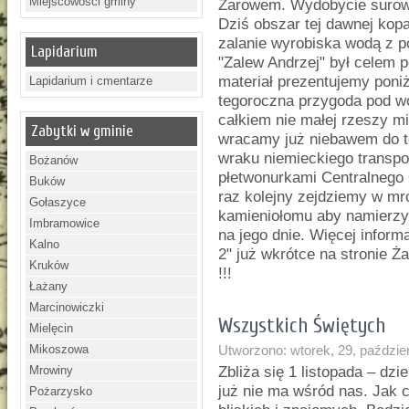
Miejscowości gminy
Żarowem. Wydobycie surowc
Dziś obszar tej dawnej kopa
zalanie wyrobiska wodą z p
Lapidarium
"Zalew Andrzej" był celem p
materiał prezentujemy poniże
Lapidarium i cmentarze
tegoroczna przygoda pod w
całkiem nie małej rzeszy mi
Zabytki w gminie
wracamy już niebawem do t
wraku niemieckiego transpo
Bożanów
płetwonurkami Centralneg
Buków
raz kolejny zejdziemy w mr
Gołaszyce
kamieniołomu aby namierzy
Imbramowice
na jego dnie. Więcej infor
Kalno
2" już wkrótce na stronie 
Kruków
!!!
Łażany
Marcinowiczki
Wszystkich Świętych
Mielęcin
Mikoszowa
Utworzono: wtorek, 29, paździe
Mrowiny
Zbliża się 1 listopada – dz
już nie ma wśród nas. Jak 
Pożarzysko