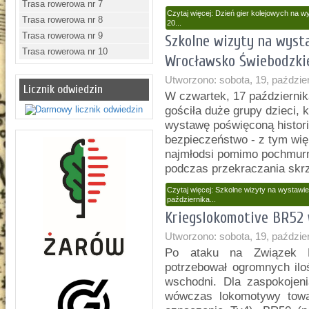
Trasa rowerowa nr 7
Czytaj więcej: Dzień gier kolejowych na 
Trasa rowerowa nr 8
20...
Trasa rowerowa nr 9
Szkolne wizyty na wysta
Trasa rowerowa nr 10
Wrocławsko Świebodzkiej
Utworzono: sobota, 19, paździe
Licznik odwiedzin
W czwartek, 17 październik
gościła duże grupy dzieci, 
wystawę poświęconą histori
bezpieczeństwo - z tym wię
najmłodsi pomimo pochmurn
podczas przekraczania sk
Czytaj więcej: Szkolne wizyty na wystawi
października...
Kriegslokomotive BR52
Utworzono: sobota, 19, paździe
Po ataku na Związek 
potrzebował ogromnych ilo
wschodni. Dla zaspokojen
wówczas lokomotywy towa