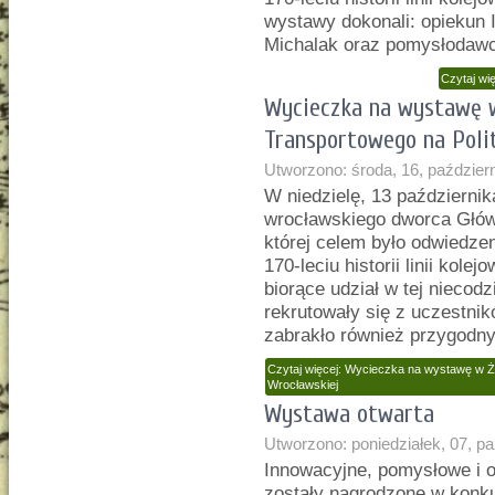
wystawy dokonali: opiekun
Michalak oraz pomysłodawc
Czytaj wi
Wycieczka na wystawę w
Transportowego na Poli
Utworzono: środa, 16, paździer
W niedzielę, 13 październik
wrocławskiego dworca Głów
której celem było odwiedze
170-leciu historii linii kol
biorące udział w tej niecod
rekrutowały się z uczestni
zabrakło również przygodn
Czytaj więcej: Wycieczka na wystawę w Ż
Wrocławskiej
Wystawa otwarta
Utworzono: poniedziałek, 07, p
Innowacyjne, pomysłowe i o
zostały nagrodzone w konku