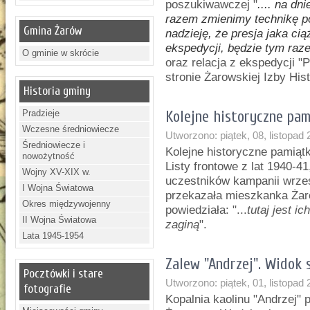
poszukiwawczej "
.... na dn
razem zmienimy technikę p
Gmina Żarów
nadzieję, że presja jaka ci
ekspedycji, będzie tym raz
O gminie w skrócie
oraz relacja z ekspedycji 
stronie Żarowskiej Izby His
Historia gminy
Pradzieje
Kolejne historyczne pam
Wczesne średniowiecze
Utworzono: piątek, 08, listopad
Średniowiecze i
Kolejne historyczne pamiątki
nowożytność
Listy frontowe z lat 1940-41
Wojny XV-XIX w.
uczestników kampanii wrze
I Wojna Światowa
przekazała mieszkanka Żar
Okres międzywojenny
powiedziała: "...
tutaj jest i
II Wojna Światowa
zaginą
".
Lata 1945-1954
Zalew "Andrzej". Widok
Pocztówki i stare
Utworzono: piątek, 01, listopad
fotografie
Kopalnia kaolinu "Andrzej"