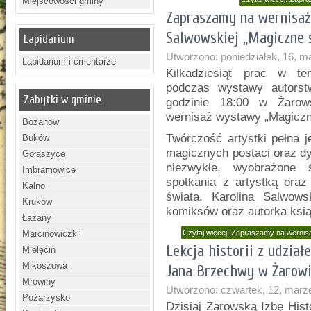
Miejscowości gminy
Zapraszamy na wernisaż
Salwowskiej „Magiczne 
Lapidarium
Utworzono: poniedziałek, 16, m
Lapidarium i cmentarze
Kilkadziesiąt prac w te
podczas wystawy autorst
Zabytki w gminie
godzinie 18:00 w Żarows
wernisaż wystawy „Magiczn
Bożanów
Twórczość artystki pełna 
Buków
magicznych postaci oraz dy
Gołaszyce
niezwykłe, wyobrażone 
Imbramowice
spotkania z artystką oraz
Kalno
świata. Karolina Salwows
Kruków
komiksów oraz autorka ksią
Łażany
Marcinowiczki
Czytaj więcej: Zapraszamy na wernis
Lekcja historii z udzia
Mielęcin
Mikoszowa
Jana Brzechwy w Żarow
Mrowiny
Utworzono: czwartek, 12, marz
Pożarzysko
Dzisiaj Żarowską Izbę Hist