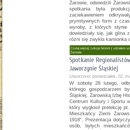
Żarowie, odwiedzili Żarow
spotkania była produkc
zaciekawieniem odkrywa
prymitywnych form z czas
wyroby, z których słynie 
dowiedziały się, jak glina
różni się zwykła kamionka o
Czytaj więcej: Lekcja historii z udziałe
Żarowie
Spotkanie Regionalist
Jaworzynie Śląskiej
Utworzono: poniedziałek, 02, m
W sobotę 28 lutego, odby
którego gospodzarzem by
Śląskiej. Żarowską Izbę H
Centrum Kultury i Sportu 
który wygłosił prelekcję pt
Mieszkańcy Ziemi Żarowsk
1918”. Prezentacja dotycz
osób, byłych mieszkańcó