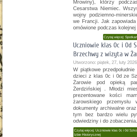
Mrowiny), którzy podcza
Cesarstwa Niemiec. Wszys
wojny podziemno-minerski
we Francji. Jak zapowiada 
omówione podczas kolejnej 
Czytaj więcej: Spotka
Uczniowie klas 0c i 0d 
Brzechwy z wizyta w Żar
Utworzono: piątek, 27, luty 202
W piątkowe przedpołudnie 
dzieci z klas 0c i 0d ze 
Żarowie pod opieką pań
Żerdzińskiej . Młodzi mi
prezentowane kości mamu
żarowskiego przemysłu w
dokumenty archiwalne oraz
tym bez bardzo wielu py
odwiedziny i do zobaczenia
Czytaj więcej: Uczniowie klas 0c i 0d Sz
Izbie Historycznej