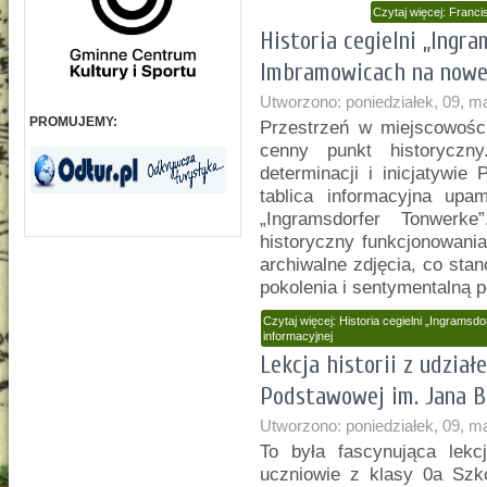
Czytaj więcej: Franci
Historia cegielni „Ingr
Imbramowicach na nowej
Utworzono: poniedziałek, 09, m
PROMUJEMY:
Przestrzeń w miejscowośc
cenny punkt historyczny
determinacji i inicjatywie
tablica informacyjna upam
„Ingramsdorfer Tonwerke
historyczny funkcjonowani
archiwalne zdjęcia, co stan
pokolenia i sentymentalną p
Czytaj więcej: Historia cegielni „Ingrams
informacyjnej
Lekcja historii z udzia
Podstawowej im. Jana 
Utworzono: poniedziałek, 09, m
To była fascynująca lekcj
uczniowie z klasy 0a Sz