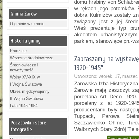
domu hrabiny von Schlabren
w rękach jego potomków. P
Gmina Żarów
dobra Kulmizów zostały zn
związany jest z jej śred
O gminie w skrócie
Wieś prezentuje typ prz
akcentem urbanistycznym 
Historia gminy
parkiem, stanowiące pn.-ws
Pradzieje
Zapraszamy na wystawę 
Wczesne średniowiecze
Średniowiecze i
1920-1945”
nowożytność
Utworzono: wtorek, 17, marzec
Wojny XV-XIX w.
Żarowska Izba Historyczna
I Wojna Światowa
Żarowie mają zaszczyt za
Okres międzywojenny
porcelana Art Deco 1920-
II Wojna Światowa
porcelany z lat 1920-194
Lata 1945-1954
producentami były następu
Tuppack, Parowa Stein
Pocztówki i stare
Szczawienko Ohme, Tułowi
Wałbrzych Stary Zdrój Tiels
fotografie
Czytaj więcej: Zapr