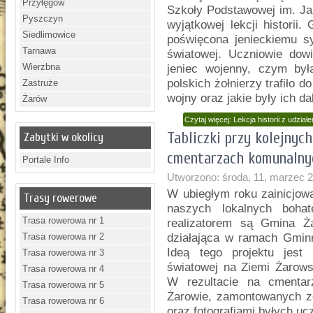
Przyłęgów
Szkoły Podstawowej im. Ja
Pyszczyn
wyjątkowej lekcji historii
Siedlimowice
poświęcona jenieckiemu 
Tarnawa
światowej. Uczniowie dowi
Wierzbna
jeniec wojenny, czym by
polskich żołnierzy trafiło d
Zastruże
wojny oraz jakie były ich da
Żarów
Czytaj więcej: Lekcja historii z udz
Tabliczki przy kolejny
Zabytki w okolicy
cmentarzach komunalny
Portale Info
Utworzono: środa, 11, marzec 
W ubiegłym roku zainicjow
Trasy rowerowe
naszych lokalnych bohat
Trasa rowerowa nr 1
realizatorem są Gmina Ż
Trasa rowerowa nr 2
działająca w ramach Gminn
Ideą tego projektu jest 
Trasa rowerowa nr 3
światowej na Ziemi Żarows
Trasa rowerowa nr 4
W rezultacie na cmenta
Trasa rowerowa nr 5
Żarowie, zamontowanych zo
Trasa rowerowa nr 6
oraz fotografiami byłych uc