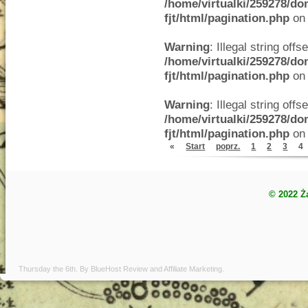
/home/virtualki/259278/do
fjt/html/pagination.php
on 
Warning
: Illegal string offse
/home/virtualki/259278/do
fjt/html/pagination.php
on 
Warning
: Illegal string offse
/home/virtualki/259278/do
fjt/html/pagination.php
on 
«
Start
poprz.
1
2
3
4
© 2022 Ż
Thursday the 6th. By
BlueHost Review
and
Affiliate Marketing
.