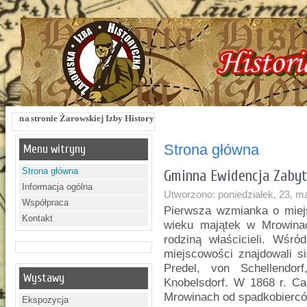
owskiej Izby Historycznej !!! Żarowska Izba Historyczna, ul. Dworcowa 3 !!! e-
Strona główna
Menu witryny
Strona główna
Gminna Ewidencja Zabyt
Informacja ogólna
Utworzono: poniedziałek, 23, m
Współpraca
Pierwsza wzmianka o miej
Kontakt
wieku majątek w Mrowinac
rodziną właścicieli. Wśró
miejscowości znajdowali s
Predel, von Schellendor
Wystawy
Knobelsdorf. W 1868 r. Ca
Mrowinach od spadkobierców
Ekspozycja