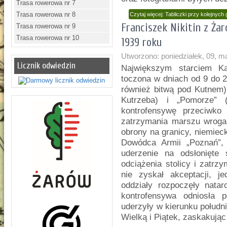
Trasa rowerowa nr 7
Trasa rowerowa nr 8
Czytaj więcej: Tabliczki przy kolejn
Franciszek Nikitin z Ża
Trasa rowerowa nr 9
Trasa rowerowa nr 10
1939 roku
Utworzono: poniedziałek, 09, m
Licznik odwiedzin
Największym starciem Ka
toczona w dniach od 9 do 
również bitwą pod Kutnem)
Kutrzeba) i „Pomorze” (
kontrofensywę przeciwko 
zatrzymania marszu wroga
obrony na granicy, niemiec
Dowódca Armii „Poznań”,
uderzenie na odsłonięte 
odciążenia stolicy i zatrz
nie zyskał akceptacji, j
oddziały rozpoczęły nata
kontrofensywa odniosła 
uderzyły w kierunku połud
Wielką i Piątek, zaskakując