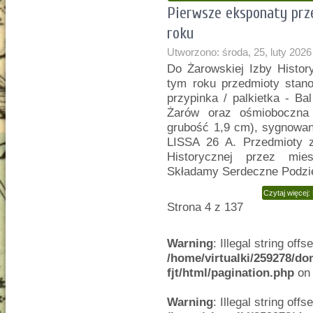
Pierwsze eksponaty prz
roku
Utworzono: środa, 25, luty 2026
Do Żarowskiej Izby Histor
tym roku przedmioty stanow
przypinka / palkietka - B
Żarów oraz ośmioboczna 
grubość 1,9 cm), sygnow
LISSA 26 A. Przedmioty z
Historycznej przez mi
Składamy Serdeczne Podzi
Czytaj więcej
Strona 4 z 137
Warning
: Illegal string offse
/home/virtualki/259278/do
fjt/html/pagination.php
on 
Warning
: Illegal string offse