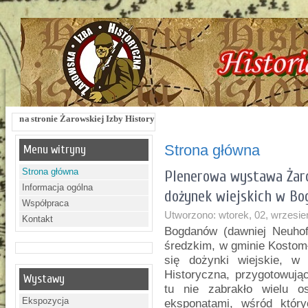
rowskiej Izby Historycznej !!! Żarowska Izba Historyczna, ul. Dworcowa 3 !!! e-
Strona główna
Menu witryny
Strona główna
Plenerowa wystawa Żaro
Informacja ogólna
dożynek wiejskich w B
Współpraca
Utworzono: wtorek, 02, wrzesie
Kontakt
Bogdanów (dawniej Neuhof
średzkim, w gminie Kostomł
się dożynki wiejskie, w
Historyczna, przygotowują
Wystawy
tu nie zabrakło wielu o
Ekspozycja
eksponatami, wśród który