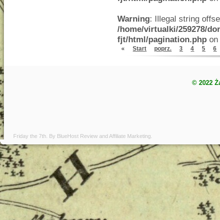
Warning
: Illegal string offse
/home/virtualki/259278/do
fjt/html/pagination.php
on 
«
Start
poprz.
3
4
5
6
© 2022 Ż
Friday the 7th. By
BlueHost Review
and
Affiliate Marketing
.