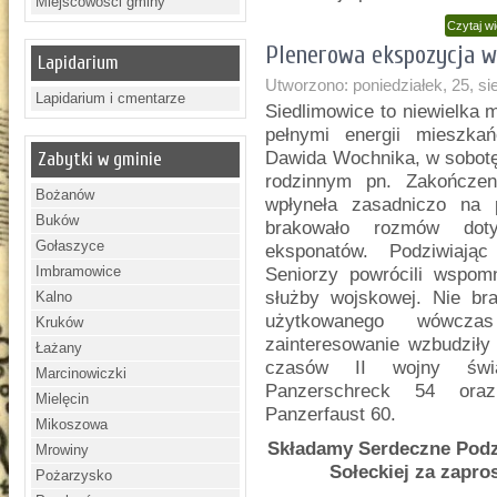
Miejscowości gminy
Czytaj w
Plenerowa ekspozycja w
Lapidarium
Utworzono: poniedziałek, 25, si
Lapidarium i cmentarze
Siedlimowice to niewielka m
pełnymi energii mieszka
Dawida Wochnika, w sobotę 
Zabytki w gminie
rodzinnym pn. Zakończen
Bożanów
wpłyneła zasadniczo na 
Buków
brakowało rozmów doty
Gołaszyce
eksponatów. Podziwiając
Imbramowice
Seniorzy powrócili wspomn
służby wojskowej. Nie br
Kalno
użytkowanego wówcza
Kruków
zainteresowanie wzbudziły
Łażany
czasów II wojny świat
Marcinowiczki
Panzerschreck 54 oraz
Mielęcin
Panzerfaust 60.
Mikoszowa
Składamy Serdeczne Podz
Mrowiny
Sołeckiej za zapr
Pożarzysko