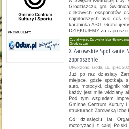
w Święcie Kwitnącej Lipy,
Grodziszczu, gm. Świdnica
ciekawych eksponatów or
najmłodszych było coś sł
karabinka ASG. Gratulujem
DZIĘKUJEMY za zaproszen
PROMUJEMY:
Czytaj więcej: Żarowska Izba Historyczn
Grodziszczu
X Żarowskie Spotkanie 
zaproszenie
Utworzono: środa, 16, lipiec 20
Już po raz dziesiąty Ża
miejsce, gdzie spotkają s
auto, motocykl, ciągnik ro
każdy jest mile widziany 
Pod tym względem impre
Gminne Centrum Kultury i 
strukturach Żarowską Izbę 
Od dziesięciu lat Orga
motoryzacji z całej Polsk