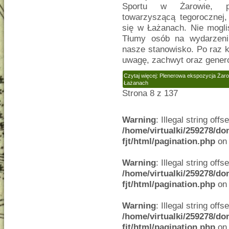
Sportu w Żarowie, pr
towarzyszącą tegorocznej,
się w Łażanach. Nie mogli
Tłumy osób na wydarzeni
nasze stanowisko. Po raz k
uwagę, zachwyt oraz genero
Czytaj więcej: Plenerowa ekspozycja Żaro
Łażanach
Strona 8 z 137
Warning
: Illegal string offse
/home/virtualki/259278/do
fjt/html/pagination.php
on 
Warning
: Illegal string offse
/home/virtualki/259278/do
fjt/html/pagination.php
on 
Warning
: Illegal string offse
/home/virtualki/259278/do
fjt/html/pagination.php
on 