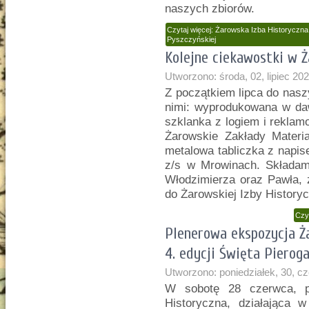
naszych zbiorów.
Czytaj więcej: Żarowska Izba Historyczn
Pyszczyńskiej
Kolejne ciekawostki w Ż
Utworzono: środa, 02, lipiec 20
Z początkiem lipca do naszy
nimi: wyprodukowana w da
szklanka z logiem i rekla
Żarowskie Zakłady Materi
metalowa tabliczka z napis
z/s w Mrowinach. Składa
Włodzimierza oraz Pawła, 
do Żarowskiej Izby Historyc
Czy
Plenerowa ekspozycja Ż
4. edycji Święta Pierog
Utworzono: poniedziałek, 30, c
W sobotę 28 czerwca, p
Historyczna, działająca