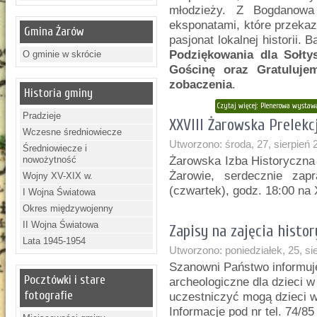
młodzieży. Z Bogdanowa 
eksponatami, które przekaza
Gmina Żarów
pasjonat lokalnej historii.
Podziękowania dla Sołty
O gminie w skrócie
Gościnę oraz Gratulujem
zobaczenia
.
Historia gminy
Czytaj więcej: Plenerowa wystaw
Pradzieje
XXVIII Żarowska Prelekc
Wczesne średniowiecze
Utworzono: środa, 27, sierpień 
Średniowiecze i
nowożytność
Żarowska Izba Historyczna
Żarowie, serdecznie zap
Wojny XV-XIX w.
(czwartek), godz. 18:00 na
I Wojna Światowa
Okres międzywojenny
II Wojna Światowa
Zapisy na zajęcia histo
Lata 1945-1954
Utworzono: poniedziałek, 25, si
Szanowni Państwo informuje
Pocztówki i stare
archeologiczne dla dzieci 
fotografie
uczestniczyć mogą dzieci w
Informacje pod nr tel. 74/8