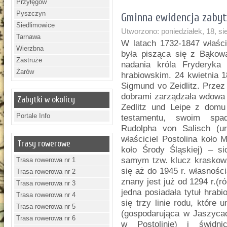
Przyłęgów
Pyszczyn
Gminna ewidencja zabyt
Siedlimowice
Utworzono: poniedziałek, 18, si
Tarnawa
W latach 1732-1847 właśc
Wierzbna
była pisząca się z Bąkowa 
Zastruże
nadania króla Fryderyka 
Żarów
hrabiowskim. 24 kwietnia 
Sigmund vo Zeidlitz. Przez 
dobrami zarządzała wdowa p
Zabytki w okolicy
Zedlitz und Leipe z dom
Portale Info
testamentu, swoim spa
Rudolpha von Salisch (u
właściciel Postolina koło 
Trasy rowerowe
koło Środy Śląskiej) – 
samym tzw. klucz kraskows
Trasa rowerowa nr 1
się aż do 1945 r. własnośc
Trasa rowerowa nr 2
znany jest już od 1294 r.(r
Trasa rowerowa nr 3
jedna posiadała tytuł hrab
Trasa rowerowa nr 4
się trzy linie rodu, które
Trasa rowerowa nr 5
(gospodarująca w Jaszycac
Trasa rowerowa nr 6
w Postolinie) i świdn