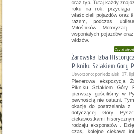
oraz typ. Tutaj każdy znajd
roku na rok, przyciąga
właścicieli pojazdów oraz 
razem, podczas jubile
Miłośników Motoryzacj
wsponiałych pojazdów oraz 
widzów.
Czytaj więce
Żarowska Izba Historyc
Pikniku Szlakiem Góry P
Utworzono: poniedziałek, 07, li
Plenerowa ekspozycja Ża
Pikniku Szlakiem Góry 
pierwszy gościliśmy w P
pewnością nie ostatni. Tym
okazję do postrzelania z
dotyczącej Góry Pyszc
ciekawostkami hisorycznym
rodzaju eksponatów . Dzi
czas, kolejne ciekawe in