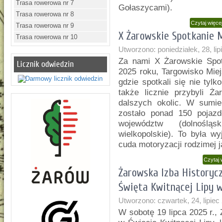
Trasa rowerowa nr 7
Gołaszycami).
Trasa rowerowa nr 8
Czytaj więc
Trasa rowerowa nr 9
X Żarowskie Spotkanie M
Trasa rowerowa nr 10
Utworzono: poniedziałek, 28, li
Za nami X Żarowskie Spotk
Licznik odwiedzin
2025 roku, Targowisko Miej
gdzie spotkali się nie tyl
także licznie przybyli Ża
dalszych okolic. W sumi
zostało ponad 150 pojazd
województw (dolnośląs
wielkopolskie). To była w
cuda motoryzacji rodzimej j
Czytaj 
Żarowska Izba Historyc
Święta Kwitnącej Lipy 
Utworzono: czwartek, 24, lipiec
W sobotę 19 lipca 2025 r.,